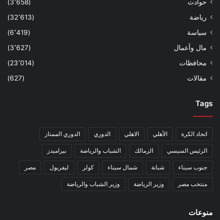
حوادث
(3٬658)
رياضة
(32٬613)
سياسة
(6٬419)
مال وأعمال
(3٬627)
محافظات
(23٬014)
مقالات
(627)
Tags
اتحاد الكرة
الأهلي
الاهلي
الدوري
الدوري الممتاز
الرئيس السيسي
الزمالك
الشباب والرياضة
بيراميدز
جنوب سيناء
شبانة
شمال سيناء
كولر
ليفربول
مصر
منتخب مصر
وزير الرياضة
وزير الشباب والرياضة
منوعات