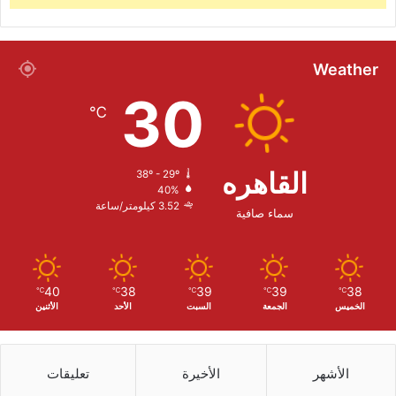
Weather
30
℃
القاهره
38º - 29º
40%
3.52 كيلومتر/ساعة
سماء صافية
40
38
39
39
38
℃
℃
℃
℃
℃
الخميس
الجمعة
السبت
الأحد
الأثنين
الأشهر
الأخيرة
تعليقات