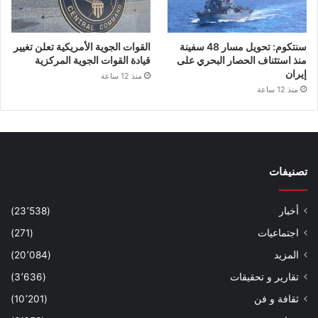
سنتكوم: تحويل مسار 48 سفينة
القوات الجوية الأمريكية تعلن تغيير
منذ استئناف الحصار البحري على
قيادة القوات الجوية المركزية
إيران
منذ 12 ساعة
منذ 12 ساعة
تصنيفات
أخبار
(23٬538)
اجتماعيات
(271)
المزيد
(20٬084)
تقارير و تحقيقات
(3٬636)
ثقافة و فن
(10٬201)