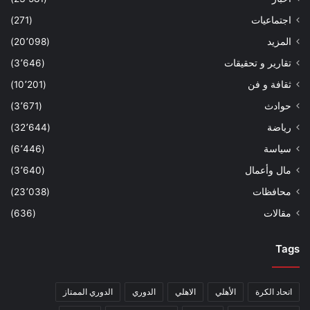
اجتماعيات
(271)
المزيد
(20٬098)
تقارير و تحقيقات
(3٬646)
ثقافة و فن
(10٬201)
حوادث
(3٬671)
رياضة
(32٬644)
سياسة
(6٬446)
مال وأعمال
(3٬640)
محافظات
(23٬038)
مقالات
(636)
Tags
اتحاد الكرة
الأهلي
الاهلي
الدوري
الدوري الممتاز