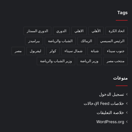
Tags
اتحاد الكرة
الأهلي
الاهلي
الدوري
الدوري الممتاز
الرئيس السيسي
الزمالك
الشباب والرياضة
بيراميدز
جنوب سيناء
شبانة
شمال سيناء
كولر
ليفربول
مصر
منتخب مصر
وزير الرياضة
وزير الشباب والرياضة
منوعات
تسجيل الدخول
خلاصات Feed الإدخالات
خلاصة التعليقات
WordPress.org