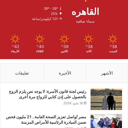
القاهره
38º - 28º
25%
1.01 كيلومتر/ساعة
سماء صافية
42
40
39
38
38
℃
℃
℃
℃
℃
السبت
الأحد
الأثنين
الثلاثاء
الأربعاء
الأشهر
الأخيرة
تعليقات
رئيس لجنة قانون الأسرة: لا يوجد نص يلزم الزوج
بالحصول على إذن كتابي للزواج مرة أخرى
18 مايو، 2026
مصر تُواصل تعزيز الصحة العامة.. 21 مليون فحص
ضمن المبادرة الرئاسية للأمراض المزمنة