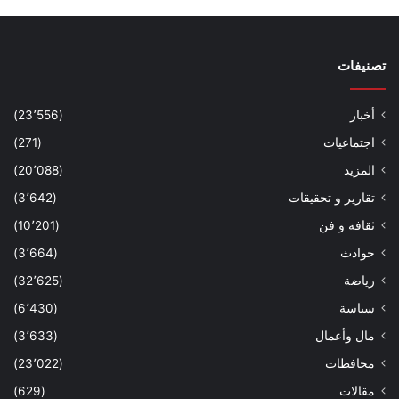
تصنيفات
أخبار
(23٬556)
اجتماعيات
(271)
المزيد
(20٬088)
تقارير و تحقيقات
(3٬642)
ثقافة و فن
(10٬201)
حوادث
(3٬664)
رياضة
(32٬625)
سياسة
(6٬430)
مال وأعمال
(3٬633)
محافظات
(23٬022)
مقالات
(629)