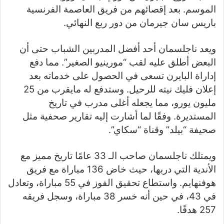
الموسم. بعد إقصائهم من فريق العاصمة الفرنسية
باريس سان جيرمان من دور ربع النهائي.
ويعد ناجلسمان أحد أفضل المدربين الشباب حتى أن
البعض أطلق عليه لقب “مورينيو الصغير”. مما دفع
إداراة البايرن تسعى في الحصول على خدماته بعد
إعلان فليك نيته للرحيل. وستدفع له مايقرب من 25
مليون يورو، مما يجعله أغلى مدرب في تاريخ
المستديرة. وفقًا لما أشارت إليه تقارير صحفية مثل
صحيفة “بيلد” وقناة “سكاي”.
ويمتلك ناجلسمان صاحب الـ 33 عامًا تاريخ مميز مع
الأندية التي دربها، حيث خاض 136 مباراة مع فريق
هوفنهايم. واستطاع تحقيق الفوز في 55 مباراة، وتعادل
في 43، في حين أنه خسر 38 مباراة، وسجل فريقه
257 هدفًا.