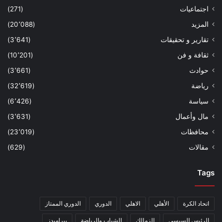
اجتماعيات
(271)
المزيد
(20٬088)
تقارير و تحقيقات
(3٬641)
ثقافة و فن
(10٬201)
حوادث
(3٬661)
رياضة
(32٬619)
سياسة
(6٬426)
مال وأعمال
(3٬631)
محافظات
(23٬019)
مقالات
(629)
Tags
اتحاد الكرة
الأهلي
الاهلي
الدوري
الدوري الممتاز
الرئيس السيسي
الزمالك
الشباب والرياضة
بيراميدز