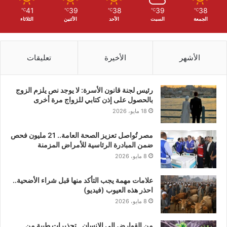
41
39
38
39
38
℃
℃
℃
℃
℃
الجمعة
السبت
الأحد
الأثنين
الثلاثاء
الأشهر
الأخيرة
تعليقات
رئيس لجنة قانون الأسرة: لا يوجد نص يلزم الزوج
بالحصول على إذن كتابي للزواج مرة أخرى
18 مايو، 2026
مصر تُواصل تعزيز الصحة العامة.. 21 مليون فحص
ضمن المبادرة الرئاسية للأمراض المزمنة
8 مايو، 2026
علامات مهمة يجب التأكد منها قبل شراء الأضحية..
احذر هذه العيوب (فيديو)
8 مايو، 2026
من القوارض إلى الإنسان.. تحذيرات طبية من