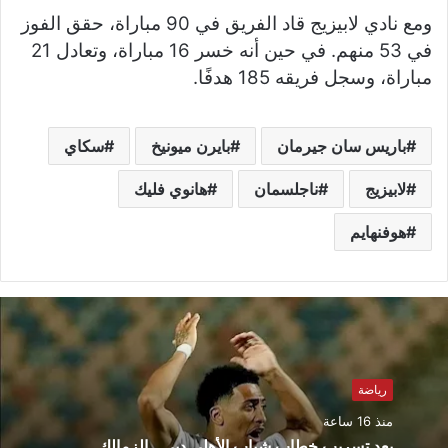
ومع نادي لابيزيج قاد الفريق في 90 مباراة، حقق الفوز
في 53 منهم. في حين أنه خسر 16 مباراة، وتعادل 21
مباراة، وسجل فريقه 185 هدفًا.
باريس سان جيرمان
بايرن ميونيخ
سكاي
لابيزيج
ناجلسمان
هانوي فليك
هوفنهايم
رياضة
منذ 16 ساعة
بعد تسريب خطاب شباب الأهلي دبي.. الزمالك