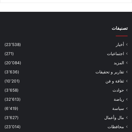
تصنيفات
أخبار
(23٬538)
اجتماعيات
(271)
المزيد
(20٬084)
تقارير و تحقيقات
(3٬636)
ثقافة و فن
(10٬201)
حوادث
(3٬658)
رياضة
(32٬613)
سياسة
(6٬419)
مال وأعمال
(3٬627)
محافظات
(23٬014)