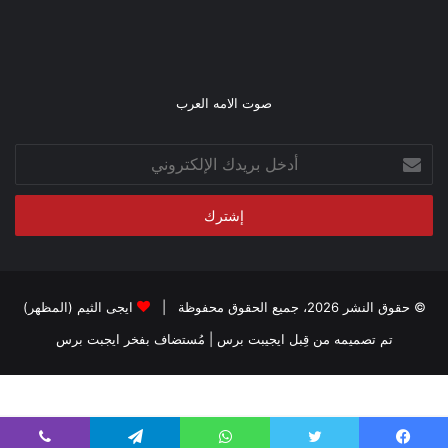
صوت الامه العرب
أدخل
بريدك
الإلكتروني
© حقوق النشر 2026، جميع الحقوق محفوظة |
ايجى الثيم (المظهر)
تم تصميمه من قِبل ايجيبت برس
| مُستضاف بفخر
ايجبت برس
setInterval(function () { jQuery("#matches-
container").load(location.href + " #matches-container>*",""); }, 30000);