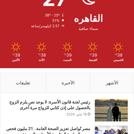
القاهره
38º - 25º
57%
2.57 كيلومتر/ساعة
سماء صافية
39
38
39
39
38
℃
℃
℃
℃
℃
الخميس
الجمعة
السبت
الأحد
الأثنين
الأشهر
الأخيرة
تعليقات
رئيس لجنة قانون الأسرة: لا يوجد نص يلزم الزوج
بالحصول على إذن كتابي للزواج مرة أخرى
18 مايو، 2026
مصر تُواصل تعزيز الصحة العامة.. 21 مليون فحص