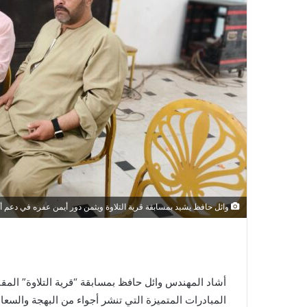
وائل حافظ يشيد بمسابقة قرية التلاوة ويثمن دور أيمن عفره في دعم أ
أشاد المهندس وائل حافظ بمسابقة “قرية التلاوة” المقا
المبادرات المتميزة التي تنشر أجواء من البهجة والسعا