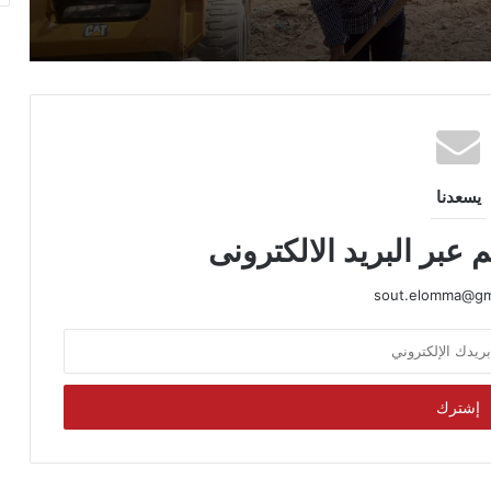
إنقاذ مصاب بتسمم حبة الغلة
لإعادة ضخ المياه سريعًا.. رئيس القابضة
للمياه يتابع إصلاح كسر الخط الناقل بالعلمين
يسعدنا
 عبر البريد الالكترونى
sout.elomma@gm