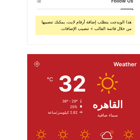
Follow Us
هذا الويدجت يتطلب إضافة أرقام لايت، يمكنك تنصيبها
من خلال قائمة القالب > تنصيب الإضافات.
Weather
32
℃
القاهره
38º - 29º
29%
2.82 كيلومتر/ساعة
سماء صافية