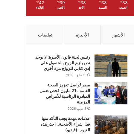
42
39
38
38
38
℃
℃
℃
℃
℃
الجمعة
السبت
الأحد
الأثنين
الثلاثاء
الأشهر
الأخيرة
تعليقات
رئيس لجنة قانون الأسرة: لا يوجد
نص يلزم الزوج بالحصول على
إذن كتابي للزواج مرة أخرى
18 مايو، 2026
مصر تُواصل تعزيز الصحة
العامة.. 21 مليون فحص ضمن
المبادرة الرئاسية للأمراض
المزمنة
8 مايو، 2026
علامات مهمة يجب التأكد منها
قبل شراء الأضحية.. احذر هذه
العيوب (فيديو)