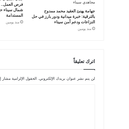
فرص العمل.. أب
شمال سيناء حول
جهامة يهنئ العقيد محمد ممدوح
المستدامة
بالترقية: خبرة ميدانية ودور بارز في حل
النزاعات ودعم أمن سيناء
منذ يومين
منذ يومين
اترك تعليقاً
لن يتم نشر عنوان بريدك الإلكتروني.
الحقول الإلزامية مشار إل