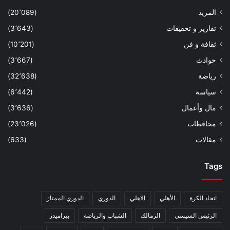
المزيد
(20٬089)
تقارير و تحقيقات
(3٬643)
ثقافة و فن
(10٬201)
حوادث
(3٬667)
رياضة
(32٬638)
سياسة
(6٬442)
مال وأعمال
(3٬636)
محافظات
(23٬026)
مقالات
(633)
Tags
اتحاد الكرة
الأهلي
الاهلي
الدوري
الدوري الممتاز
الرئيس السيسي
الزمالك
الشباب والرياضة
بيراميدز