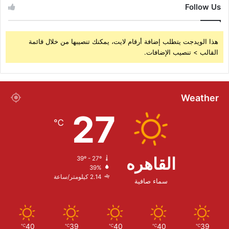
Follow Us
هذا الويدجت يتطلب إضافة أرقام لايت، يمكنك تنصيبها من خلال قائمة
القالب > تنصيب الإضافات.
Weather
27
℃
القاهره
39º - 27º
39%
2.14 كيلومتر/ساعة
سماء صافية
40
39
40
40
39
℃
℃
℃
℃
℃