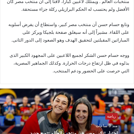
منتخبات العالم . ويمتلك لاعبين كباراً، لافتاً إلى أن منتخب مصر كان
الأفضل ولم يحتسب له الحكم البرازيلي ركلة جزاء مستحقة.
وتابع حسام حسن أن منتخب مصر كبير، واستطاع أن يفرض أسلوبه
على اللقاء. مشيراً إلى أنه سيغلق صفحة بلجيكا ويركز على
المباراتين المقبلتين لتحقيق الهدف وهو الصعود إلى الدور الثانى.
ووجه حسام حسن الشكر لجميع اللاعبين على المجهود الكبير الذى
بذلوه في ظل ارتفاع درجات الحرارة. وكذلك الجماهير المصرية،
التي حرصت على الحضور ودعم المنتخب.
رياضة
منذ 9 ساعات
اختيار ثنائي مصر في منتخب العالم تتويج جديد