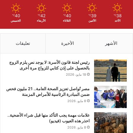
40
42
40
39
38
℃
℃
℃
℃
℃
الأحد
الأثنين
الثلاثاء
الأربعاء
الخميس
الأشهر
الأخيرة
تعليقات
رئيس لجنة قانون الأسرة: لا يوجد نص يلزم الزوج
بالحصول على إذن كتابي للزواج مرة أخرى
18 مايو، 2026
مصر تُواصل تعزيز الصحة العامة.. 21 مليون فحص
ضمن المبادرة الرئاسية للأمراض المزمنة
8 مايو، 2026
علامات مهمة يجب التأكد منها قبل شراء الأضحية..
احذر هذه العيوب (فيديو)
8 مايو، 2026