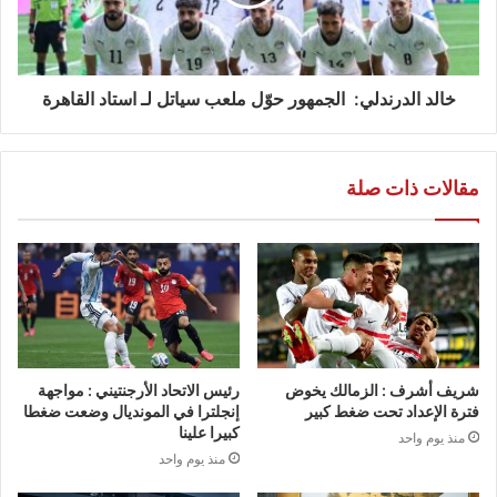
خالد الدرندلي: الجمهور حوّل ملعب سياتل لـ استاد القاهرة
مقالات ذات صلة
شريف أشرف : الزمالك يخوض
رئيس الاتحاد الأرجنتيني : مواجهة
فترة الإعداد تحت ضغط كبير
إنجلترا في المونديال وضعت ضغطا
كبيرا علينا
منذ يوم واحد
منذ يوم واحد