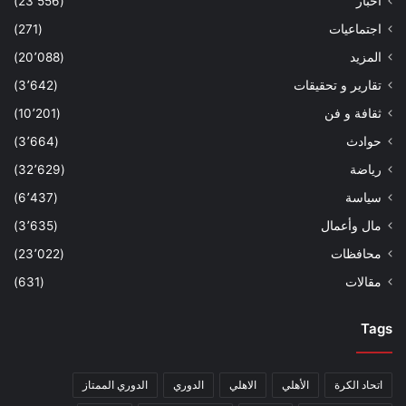
أخبار
(23٬556)
اجتماعيات
(271)
المزيد
(20٬088)
تقارير و تحقيقات
(3٬642)
ثقافة و فن
(10٬201)
حوادث
(3٬664)
رياضة
(32٬629)
سياسة
(6٬437)
مال وأعمال
(3٬635)
محافظات
(23٬022)
مقالات
(631)
Tags
اتحاد الكرة
الأهلي
الاهلي
الدوري
الدوري الممتاز