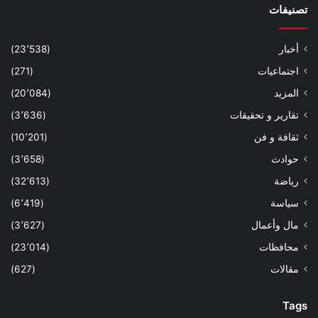
تصنيفات
أخبار
(23٬538)
اجتماعيات
(271)
المزيد
(20٬084)
تقارير و تحقيقات
(3٬636)
ثقافة و فن
(10٬201)
حوادث
(3٬658)
رياضة
(32٬613)
سياسة
(6٬419)
مال وأعمال
(3٬627)
محافظات
(23٬014)
مقالات
(627)
Tags