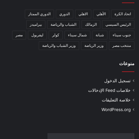
اتحاد الكرة
الأهلي
الاهلي
الدوري
الدوري الممتاز
الرئيس السيسي
الزمالك
الشباب والرياضة
بيراميدز
جنوب سيناء
شبانة
شمال سيناء
كولر
ليفربول
مصر
منتخب مصر
وزير الرياضة
وزير الشباب والرياضة
منوعات
تسجيل الدخول
خلاصات Feed الإدخالات
خلاصة التعليقات
WordPress.org