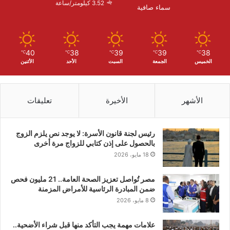
3.52 كيلومتر/ساعة
سماء صافية
40
38
39
39
38
℃
℃
℃
℃
℃
الخميس
الجمعة
السبت
الأحد
الأثنين
الأشهر
الأخيرة
تعليقات
رئيس لجنة قانون الأسرة: لا يوجد نص يلزم الزوج
بالحصول على إذن كتابي للزواج مرة أخرى
18 مايو، 2026
مصر تُواصل تعزيز الصحة العامة.. 21 مليون فحص
ضمن المبادرة الرئاسية للأمراض المزمنة
8 مايو، 2026
علامات مهمة يجب التأكد منها قبل شراء الأضحية..