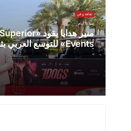
ثقافة و فن
منذ 6 أيام
منير هدايا يقود «Superior
Events» للتوسع العربي بث
أفرع في السعودية والإمارا
وسوريا