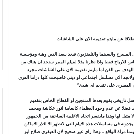
 اطلاقا عن مايتم تقديمه الان على الشاشات
 المسرح والسينما والتليفزيون فبعد سعد الدين وهبة ومؤسسة
ساس للارباح فقط واذا نظرنا مثلا لفيلم الممر سنجد ان هناك من
الهدف من الفن اما مايتم تقديمه الان على الشاشات مجرد
س وبالنسبة للتليفزيون فقد توقف الانتاج منذ 2011 ولانجد الان مسلسل اجتماعى او دينى فاصبحت كلها دراما العرى
يون المصرى على تقديم اى شيئ”
سل تاريخى يقوم بعدها المنتجين او القطاع الخاص بتقديم
 فضلا عن عدم وجود العظماء كاسامة انور عكاشة ومحمد
ا مثيل لها وهذا مايفسر اتجاه الاغلبية الساحقة من الجمهور
جدونه فى مسلسلات هذه الايام التى لاتظهر الا اقذر الاماكن
 مراة الواقع .. وهذا راى غير صحيح لان العبقرى صلاح ابو