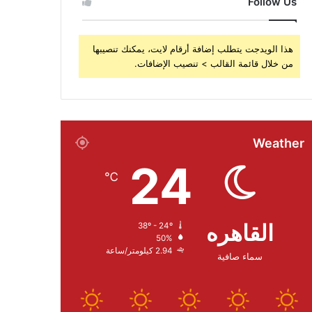
Follow Us
هذا الويدجت يتطلب إضافة أرقام لايت، يمكنك تنصيبها
من خلال قائمة القالب > تنصيب الإضافات.
Weather
24
℃
القاهره
38º - 24º
50%
2.94 كيلومتر/ساعة
سماء صافية