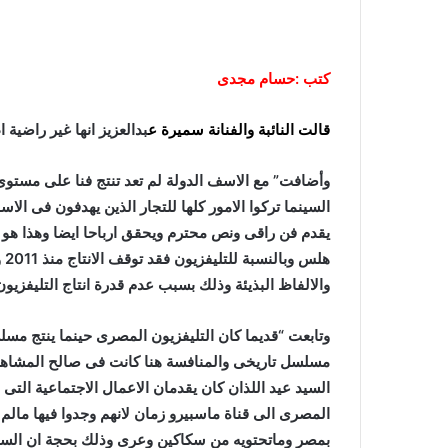
كتب :حسام مجدى
قالت النائبة والفنانة سميرة ع
بدالعزيز انها غير راضية
وأضافت” مع الاسف الدولة لم تعد تنتج فنا على مستوى
السينما تركوا الامور كلها للتجار الذين يهدفون فى الا
يقدم فن راقى ونص محترم ويحقق ارباحا ايضا وهذا هو 
هل
والالفاظ البذيئة وذلك بسبب عدم قدرة انتاج التليفز
وتابعت “قديما كان التليفزيون المصرى حينما ينتج مسل
مسلسل تاريخى والمنافسة هنا كانت فى صالح المشاهد
السيد عيد اللذان كان يقدمان الاعمال الاجتماعية التى ل
المصرى الى قناة ماسبيرو زمان لانهم وجدوا فيها مالم ي
بمصر وماتحتويه من سكاكين وعرى وذلك بحجة ان السينما