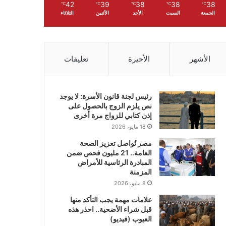
42
39
38
38
38
℃
℃
℃
℃
℃
الجمعة
السبت
الأحد
الأثنين
الثلاثاء
الأشهر
الأخيرة
تعليقات
رئيس لجنة قانون الأسرة: لا يوجد
نص يلزم الزوج بالحصول على
إذن كتابي للزواج مرة أخرى
18 مايو، 2026
مصر تُواصل تعزيز الصحة
العامة.. 21 مليون فحص ضمن
المبادرة الرئاسية للأمراض
المزمنة
8 مايو، 2026
علامات مهمة يجب التأكد منها
قبل شراء الأضحية.. احذر هذه
العيوب (فيديو)