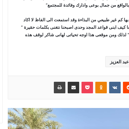
بالواقع من جمال بوعى وادارك وفائدة للمجتمع”
ها كم غير طبيعي من البذاءة وقد استمعت الى الفاظ لا اكاد
 كيف ابنى قواعد المجد وحدى اصبحنا نتغنى بكلمات حقيرة ”
ذلك ومن موقعى هذا اوجه تحياتى لهانى شاكر لوقف هذه
بد العزيز
ريست
بوكيت
Odnoklassniki
مشاركة عبر البريد
طباعة
منير هدايا يقود «Superior Events» للتوسع
العربي بثلاثة أفرع في السعودية والإمارات
وسوريا