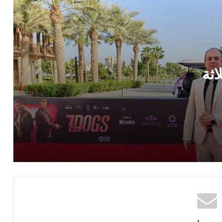
بعد عام من الانفصال.. أحمد خالد صالح
وهنادي مهنا يكشفان حقيقة انتهاء زواجهما
لأول مرة
بإطلالة صيفية أنيقة.. داليا البحيري تخطف
الأنظار عبر إنستجرام
لاثة
ت
رئيس « دار الكتب والوثائق » يستقبل
الدكتور خالد الشريف في أولى جولاته عقب
تعيينه مساعدًا لوزير الثقافة
الأعلى للثقافة ونادي القصة يناقشان “أدب
الطفل في عصر الذكاء الاصطناعي
والميتافيرس”