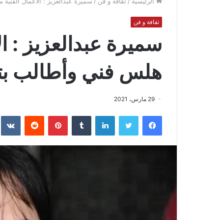
الرئيسية
/
ثقافة و فن
/
سميرة عبدالعزيز : الاعمال الفنية
ثقافة و فن
سميرة عبدالعزيز : ا
هلس فني وأطالب بتق
29 مارس، 2021
فيسبوك
تويتر
لينكدإن
بينتيريست