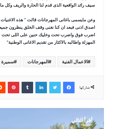
سيف رائد الواقعية الذى قدم لنا الحارة والريف وكل ما
وعن مايسمى باغانى المهرجانات قالت ” هذه الاغنيات ب
اصدق اذنى فبعد ان كنا نغنى وقف الخلق ينظرون جميعا
اضرب فوق واضرب تحت وخليك حنين على اللى تحت ” ل
المهزلة واطالبه بالاكثار من تقديم الاغانى الوطنية”
الاعمال الفنية
المهرجانات
سميرة ع
فيسبوك
تويتر
لينكدإن
بينتي
شاركها
أقرأ التالي