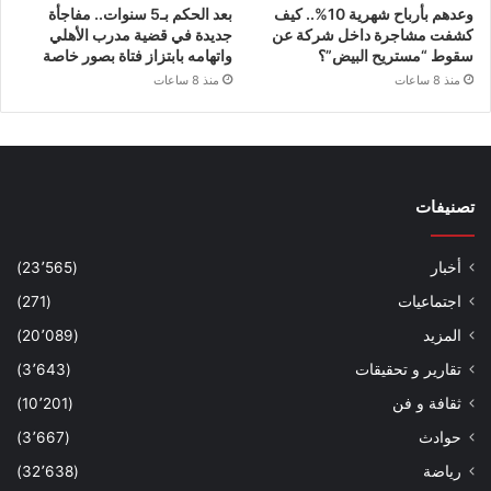
وعدهم بأرباح شهرية 10%.. كيف
بعد الحكم بـ5 سنوات.. مفاجأة
كشفت مشاجرة داخل شركة عن
جديدة في قضية مدرب الأهلي
سقوط “مستريح البيض”؟
واتهامه بابتزاز فتاة بصور خاصة
منذ 8 ساعات
منذ 8 ساعات
تصنيفات
أخبار
(23٬565)
اجتماعيات
(271)
المزيد
(20٬089)
تقارير و تحقيقات
(3٬643)
ثقافة و فن
(10٬201)
حوادث
(3٬667)
رياضة
(32٬638)