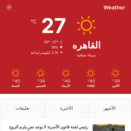
Weather
27
℃
القاهره
39º - 27º
39%
2.14 كيلومتر/ساعة
سماء صافية
40
39
40
40
39
℃
℃
℃
℃
℃
الأثنين
الثلاثاء
الأربعاء
الخميس
الجمعة
الأشهر
الأخيرة
تعليقات
رئيس لجنة قانون الأسرة: لا يوجد نص يلزم الزوج