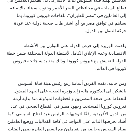
العاملين بهيئة قناة السويس تباعًا. لافتة إلى بدء تطعيم العاملين في
قطاع السياحة في محافظتي البحر الأحمر وجنوب سيناء. بالإضافة
إلى العاملين في “مصر للطيران”، بلقاحات فيروس كورونا. بما
يساهم في توافق مصر مع أي اشتراطات صحية دولية عند عودة
حركة التنقل بين الدول.
ولفتت الوزيرة إلى حرص الدولة على التوازن بين الأنشطة
الاقتصادية وعدم الإغلاق الكامل لأنشطة الدولة المختلفة ضمن خطة
الدولة للتعايش مع فيروس كورونا. وذلك منذ بداية جائحة فيروس
كورونا في العالم.
ومن جانبه، تقدم الفريق أسامة ربيع رئيس هيئة قناة السويس
بالشكر إلى الدكتورة هالة زايد وزيرة الصحة على الجهد المبذول
للحفاظ على صحة المصريين والخطوات المبذولة منذ بداية أزمة
فيروس كورونا المستجد. وجهود مصر في القطاع الصحي في عدد
من الدول الأفريقية وفقًا لتوجيهات الرئيس عبدالفتاح السيسي. كما
أشاد بحرصها الدائم على التواجد في كافة الفعاليات ووضع العاملين
بقناة السويس وخاصة من يتعاملون مع السفن العابرة ضمن الفئات