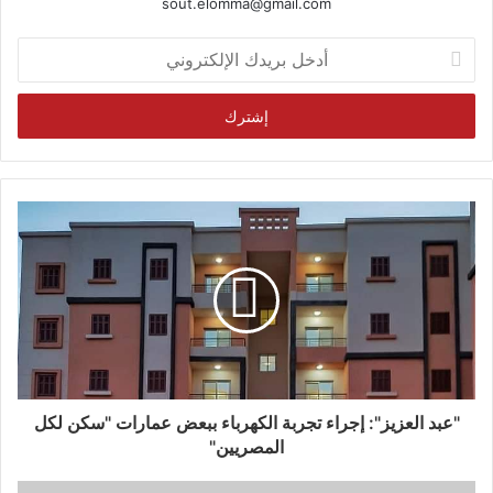
sout.elomma@gmail.com
أدخل
بريدك
الإلكتروني
"عبد العزيز": إجراء تجربة الكهرباء ببعض عمارات "سكن لكل
المصريين"