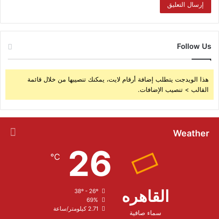
Follow Us
هذا الويدجت يتطلب إضافة أرقام لايت، يمكنك تنصيبها من خلال قائمة
القالب > تنصيب الإضافات.
Weather
26
℃
القاهره
38º - 26º
69%
2.71 كيلومتر/ساعة
سماء صافية