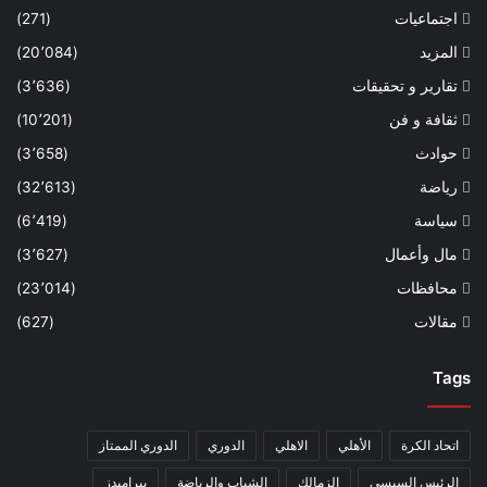
اجتماعيات
(271)
المزيد
(20٬084)
تقارير و تحقيقات
(3٬636)
ثقافة و فن
(10٬201)
حوادث
(3٬658)
رياضة
(32٬613)
سياسة
(6٬419)
مال وأعمال
(3٬627)
محافظات
(23٬014)
مقالات
(627)
Tags
اتحاد الكرة
الأهلي
الاهلي
الدوري
الدوري الممتاز
الرئيس السيسي
الزمالك
الشباب والرياضة
بيراميدز