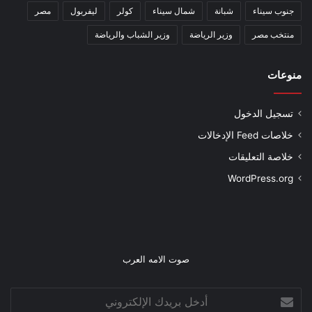
جنوب سيناء
شبانة
شمال سيناء
كولر
ليفربول
مصر
منتخب مصر
وزير الرياضة
وزير الشباب والرياضة
منوعات
تسجيل الدخول
خلاصات Feed الإدخالات
خلاصة التعليقات
WordPress.org
صوت الامه العرب
أدخل
بريدك