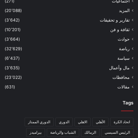
اجتماعيات
(271)
المزيد
(20٬088)
تقارير و تحقيقات
(3٬642)
ثقافة و فن
(10٬201)
حوادث
(3٬664)
رياضة
(32٬629)
سياسة
(6٬437)
مال وأعمال
(3٬635)
محافظات
(23٬022)
مقالات
(631)
Tags
اتحاد الكرة
الأهلي
الاهلي
الدوري
الدوري الممتاز
الرئيس السيسي
الزمالك
الشباب والرياضة
بيراميدز