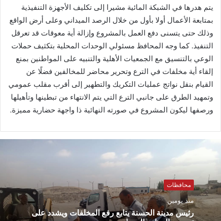
يتم هدرها في الشبكة المائية مشيرا إلى تكليف الأجهزة التنفيذية
بمتابعة الأعمال أولا بأول من خلال الرصد الميداني وعلى أرض الواقع
وذلك حتى يتسنى دفع العمل بالمشروع وإزالة أية معوقات قد تعرقل
التنفيذ. كما وجه المحافظ مسئولي الوحدات المحلية بتكثيف حملات
الوعي بالتنسيق مع الجمعيات الأهلية والتنبيه على المواطنين بمنع
إلقاء أية مخلفات في الترع وتحرير محاضر للمخالفين فضلًا عن
القيام بنقل نواتج عمليات التكريك والتطهير إلى أقرب مقلب عمومي
وتمهيد الطرق على جانبي الترع التي يتم الانتهاء من تبطينها وتأهيلها
ورصفها ليكون المشروع في صورته النهائية ذا واجهة حضارية مميزة.
محافظات
منذ يومين
رئيس مدينة الحسنة يتابع رفع المخلفات ويشدد على