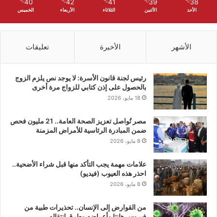
40
42
41
39
38
℃
℃
℃
℃
℃
الأحد
الأثنين
الثلاثاء
الأربعاء
الخميس
الأشهر
الأخيرة
تعليقات
رئيس لجنة قانون الأسرة: لا يوجد نص يلزم الزوج
بالحصول على إذن كتابي للزواج مرة أخرى
18 مايو، 2026
مصر تُواصل تعزيز الصحة العامة.. 21 مليون فحص
ضمن المبادرة الرئاسية للأمراض المزمنة
8 مايو، 2026
علامات مهمة يجب التأكد منها قبل شراء الأضحية..
احذر هذه العيوب (فيديو)
8 مايو، 2026
من القوارض إلى الإنسان.. تحذيرات طبية من
فيروس هانتا وأعراضه وطرق انتقاله