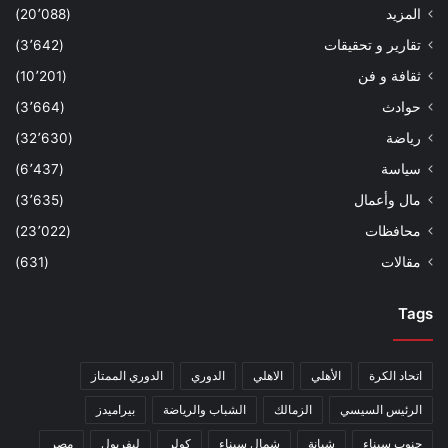
المزيد
(20٬088)
تقارير و تحقيقات
(3٬642)
ثقافة و فن
(10٬201)
حوادث
(3٬664)
رياضة
(32٬630)
سياسة
(6٬437)
مال وأعمال
(3٬635)
محافظات
(23٬022)
مقالات
(631)
Tags
اتحاد الكرة
الأهلي
الاهلي
الدوري
الدوري الممتاز
الرئيس السيسي
الزمالك
الشباب والرياضة
بيراميدز
جنوب سيناء
شبانة
شمال سيناء
كولر
ليفربول
مصر