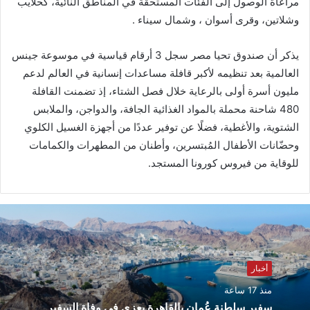
مراعاة الوصول إلى الفئات المستحقة في المناطق النائية، كحلايب
وشلاتين، وقرى أسوان ، وشمال سيناء .
يذكر أن صندوق تحيا مصر سجل 3 أرقام قياسية في موسوعة جينس
العالمية بعد تنظيمه لأكبر قافلة مساعدات إنسانية في العالم لدعم
مليون أسرة أولى بالرعاية خلال فصل الشتاء، إذ تضمنت القافلة
480 شاحنة محملة بالمواد الغذائية الجافة، والدواجن، والملابس
الشتوية، والأغطية، فضلًا عن توفير عددًا من أجهزة الغسيل الكلوي
وحضّانات الأطفال المُبتسرين، وأطنان من المطهرات والكمامات
للوقاية من فيروس كورونا المستجد.
أخبار
منذ 17 ساعة
سفير سلطنة عُمان بالقاهرة يعزي في وفاة السفير