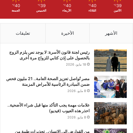
40
39
40
40
39
℃
℃
℃
℃
℃
الأثنين
الثلاثاء
الأربعاء
الخميس
الجمعة
الأشهر
الأخيرة
تعليقات
رئيس لجنة قانون الأسرة: لا يوجد نص يلزم الزوج
بالحصول على إذن كتابي للزواج مرة أخرى
18 مايو، 2026
مصر تُواصل تعزيز الصحة العامة.. 21 مليون فحص
ضمن المبادرة الرئاسية للأمراض المزمنة
8 مايو، 2026
علامات مهمة يجب التأكد منها قبل شراء الأضحية..
احذر هذه العيوب (فيديو)
8 مايو، 2026
من القوارض إلى الإنسان.. تحذيرات طبية من