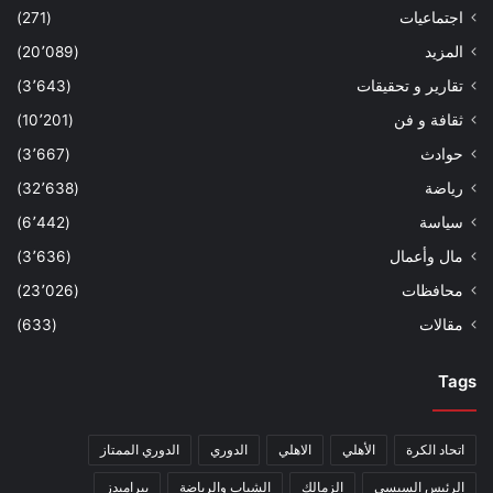
اجتماعيات
(271)
المزيد
(20٬089)
تقارير و تحقيقات
(3٬643)
ثقافة و فن
(10٬201)
حوادث
(3٬667)
رياضة
(32٬638)
سياسة
(6٬442)
مال وأعمال
(3٬636)
محافظات
(23٬026)
مقالات
(633)
Tags
اتحاد الكرة
الأهلي
الاهلي
الدوري
الدوري الممتاز
الرئيس السيسي
الزمالك
الشباب والرياضة
بيراميدز