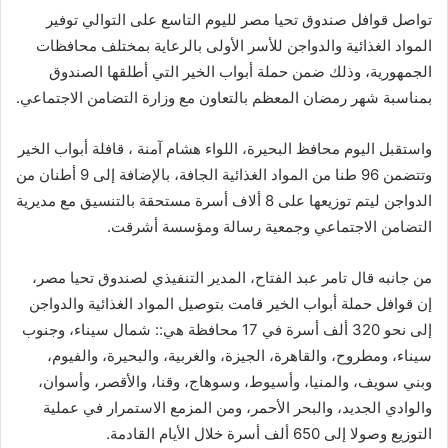
تواصل قوافل صندوق تحيا مصر لليوم التاسع على التوالي توفير
المواد الغذائية والدواجن للأسر الأولى بالرعاية بمختلف محافظات
الجمهورية، وذلك ضمن حملة أبواب الخير التي أطلقها الصندوق
بمناسبة شهر رمضان المعظم بالتعاون مع وزارة التضامن الاجتماعي.
واستقبل اليوم محافظ البحيرة، اللواء هشام آمنة ، قافلة أبواب الخير
وتتضمن 96 طنا من المواد الغذائية الجافة، بالإضافة إلى 9 أطنان من
الدواجن ليتم توزيعها على 8 ألاف أسرة مستحقة بالتنسيق مع مديرية
التضامن الاجتماعي وجمعية رسالة ومؤسسة أشرقت.
من جانبه قال تامر عبد الفتاح، المدير التنفيذي لصندوق تحيا مصر،
إن قوافل حملة أبواب الخير قامت بتوصيل المواد الغذائية والدواجن
إلى نحو 320 ألف أسرة في 17 محافظة هي:: شمال سيناء، وجنوب
سيناء، ومطروح، والقاهرة، الجيزة، والغربية، والبحيرة، والفيوم،
وبني سويف، والمنيا، وأسيوط، وسوهاج، وقنا، والأقصر، وأسوان،
والوادي الجديد، والبحر الأحمر، ومن المزمع الاستمرار في عملية
التوزيع وصولا إلى 650 ألف أسرة خلال الأيام القادمة.