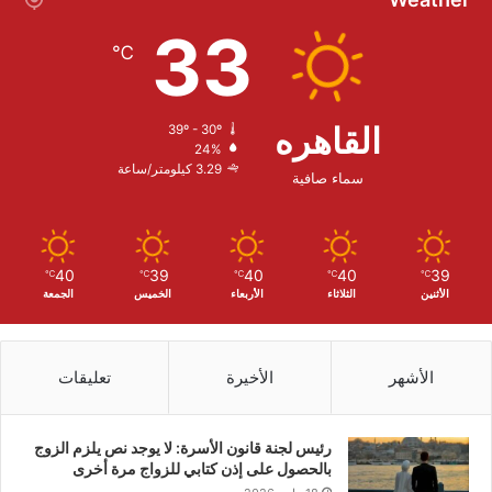
33
℃
القاهره
39º - 30º
24%
3.29 كيلومتر/ساعة
سماء صافية
40
39
40
40
39
℃
℃
℃
℃
℃
الأثنين
الثلاثاء
الأربعاء
الخميس
الجمعة
الأشهر
الأخيرة
تعليقات
رئيس لجنة قانون الأسرة: لا يوجد نص يلزم الزوج
بالحصول على إذن كتابي للزواج مرة أخرى