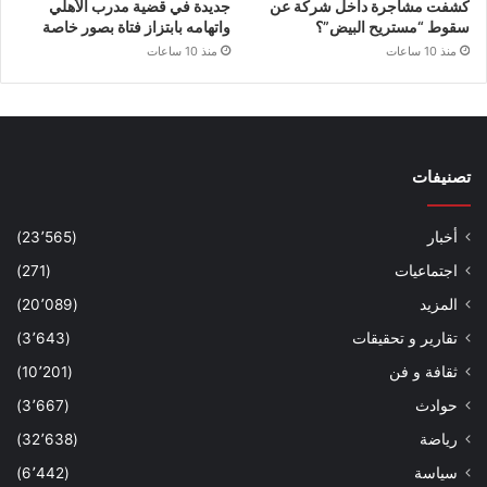
كشفت مشاجرة داخل شركة عن
جديدة في قضية مدرب الأهلي
سقوط “مستريح البيض”؟
واتهامه بابتزاز فتاة بصور خاصة
منذ 10 ساعات
منذ 10 ساعات
تصنيفات
أخبار
(23٬565)
اجتماعيات
(271)
المزيد
(20٬089)
تقارير و تحقيقات
(3٬643)
ثقافة و فن
(10٬201)
حوادث
(3٬667)
رياضة
(32٬638)
سياسة
(6٬442)