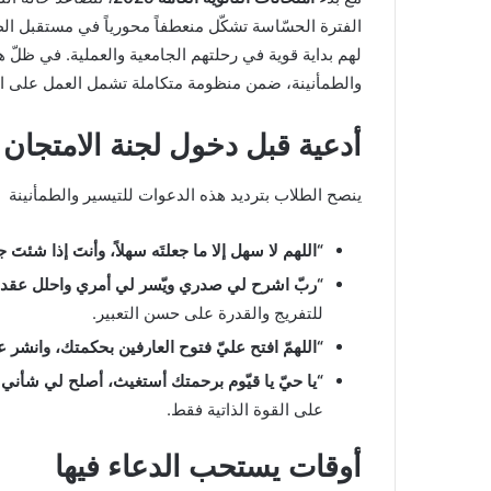
الفترة الحسّاسة تشكّل منعطفاً محورياً في مستقبل الط
لهم بداية قوية في رحلتهم الجامعية والعملية. في ظلّ ه
والطمأنينة، ضمن منظومة متكاملة تشمل العمل على ال
أدعية قبل دخول لجنة الامتجان
ينصح الطلاب بترديد هذه الدعوات للتيسير والطمأنينة
“اللهم لا سهل إلا ما جعلتَه سهلاً، وأنتَ إذا شئتَ 
“ربّ اشرح لي صدري ويّسر لي أمري واحلل عقدة
للتفريج والقدرة على حسن التعبير.
“اللهمّ افتح عليّ فتوح العارفين بحكمتك، وانشر ع
“يا حيّ يا قيّوم برحمتك أستغيث، أصلح لي شأني
على القوة الذاتية فقط.
أوقات يستحب الدعاء فيها