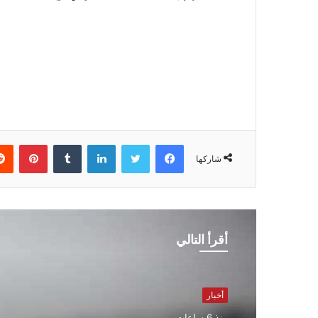
فيسبوك
تويتر
لينكدإن
بينتي
شاركها
أقرأ التالي
أخبار
منذ 6 ساعات