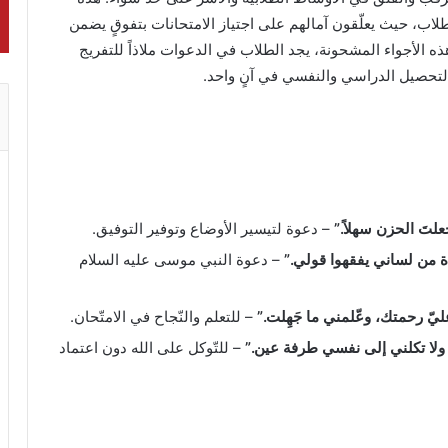
لاب، حيث يعلّقون آمالهم على اجتياز الامتحانات بتفوقٍ يضمن
ذه الأجواء المشحونة، يجد الطلاب في الدعوات ملاذاً للتفريج
تحصيل الدراسي والنفسي في آنٍ واحد.
جعلتَ الحزن سهلاً.”
– دعوة لتيسير الأوضاع وتوفير التوفيق.
 من لساني يفقهوا قولي.”
– دعوة النبي موسى عليه السلام
ليّ رحمتك، وعّلمني ما جَهِلت.”
– للتعلم والنّجاح في الامتّحان.
 ولا تكلني إلى نفسي طرفة عين.”
– للتّوكل على الله دون اعتماد