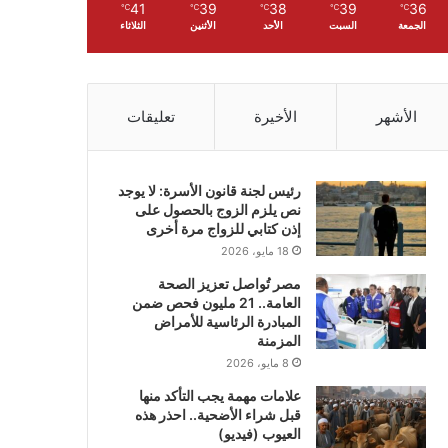
41
39
38
39
36
℃
℃
℃
℃
℃
الجمعة
السبت
الأحد
الأثنين
الثلاثاء
الأشهر
الأخيرة
تعليقات
رئيس لجنة قانون الأسرة: لا يوجد
نص يلزم الزوج بالحصول على
إذن كتابي للزواج مرة أخرى
18 مايو، 2026
مصر تُواصل تعزيز الصحة
العامة.. 21 مليون فحص ضمن
المبادرة الرئاسية للأمراض
المزمنة
8 مايو، 2026
علامات مهمة يجب التأكد منها
قبل شراء الأضحية.. احذر هذه
العيوب (فيديو)