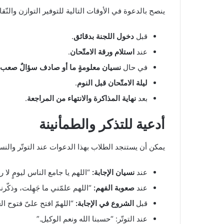
ينصح بالدعوة في الأوقات التالية للتوفير التوازن والنّقا
قبل
دخول اللجنة بدقائق
.
عند
استلام ورقة الامتّحان
.
في حال
نسيان معلومةٍ ما أو صادف سؤالٌ صعب
ليلة الامتّحان قبل النوم
.
بعد
نهاية المذاكرة والانتهاء من المراجعة
.
أدعية للتذكر والطمأنينة
يمكن أن يستنجد الطلاب بهذا الدعوات عند التوتّر والنس
عند
نسيان الإجابة:
“اللهم يا جامع الناس ليومٍ لا 
عند
صعوبة الفهم:
“اللهم علمّني ما جَهِلت، وذكّر
قبل
الشروع في الإجابة:
“اللهمّ افتح علىّ فتوح ا
عند التوتّر: “حسبنا الله ونعم الوكيل.”