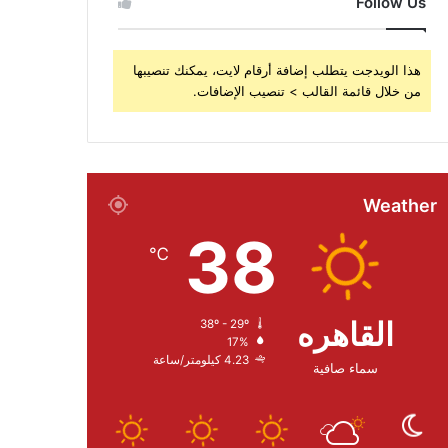
Follow Us
هذا الويدجت يتطلب إضافة أرقام لايت، يمكنك تنصيبها
من خلال قائمة القالب > تنصيب الإضافات.
Weather
38
℃
القاهره
38º - 29º
17%
4.23 كيلومتر/ساعة
سماء صافية