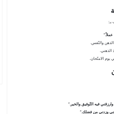
ة
بـ:
ملاً.”
لذهن والنّفس.
ذ الذهني.
 يوم الامتّحان.
ارزقني فيه التّوفيق والخير.”
بتني وزدني من فضلك.”