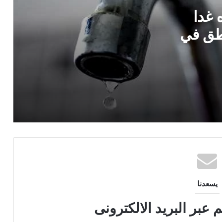
 غدا
الأرصاد تكشف حالة الطقس الأيام القادمة..
الحرارة تصل لـ45 درجة وتحذير من الشبورة
ت عن 10 مناطق في
توقيع اتفاقية تأسيس شركة مواصلات مدن
مصر..اعرف التفاصيل
اللواء سمير فرج يشيد بمستشفى بهية: صرح
طبي عالمي يقدم علاج سرطان الثدي مجانًا
وخدمات تضاهي أوروبا
يسعدنا
 عبر البريد الالكترونى