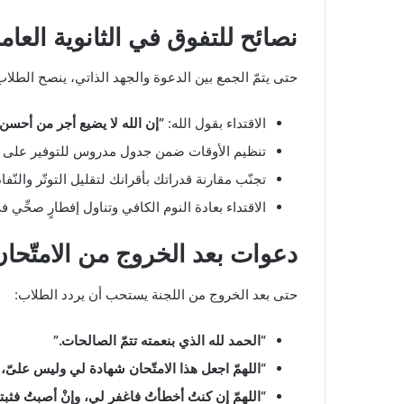
نصائح للتفوق في الثانوية العام
حتى يتمّ الجمع بين الدعوة والجهد الذاتي، ينصح الطلاب 
الاقتداء بقول الله:
“إن الله لا يضيع أجر من أحسن ع
تنظيم الأوقات ضمن جدول مدروس للتوفير على ا
تجنّب مقارنة قدراتك بأقرانك لتقليل التوتّر والنّفا
الاقتداء بعادة النوم الكافي وتناول إفطارٍ صحِّي في
دعوات بعد الخروج من الامتّحان
حتى بعد الخروج من اللجنة يستحب أن يردد الطلاب:
“الحمد لله الذي بنعمته تتمّ الصالحات.”
“اللهمّ اجعل هذا الامتّحان شهادة لي وليس علىّ، و
“اللهمّ إن كنتُ أخطأتُ فاغفر لي، وإنْ أصبتُ فث