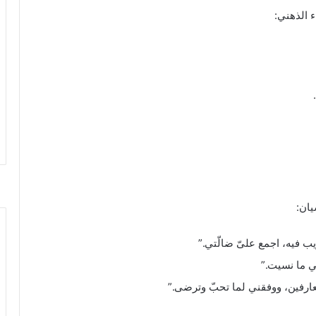
ء الذهني:
.
يان:
ريب فيه، اجمع علىّ ضالّتي.”
ني ما نسيت.”
لعارفين، ووفقني لما تحبّ وترضى.”