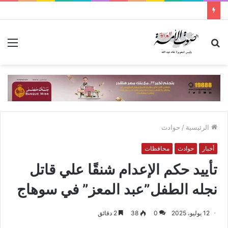
بحث
الق
عن
الرئيسية
/
حوادث
أخبار
حوادث
محافظات
تأييد حكم الإعدام شنقًا علي قاتل
نجله الطفل”عبد المعز” في سوهاج
12 يوليو، 2025
0
38
2 دقائق