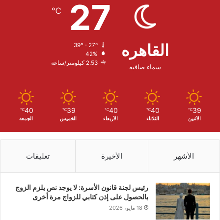
27
℃
القاهره
39º - 27º
42%
2.53 كيلومتر/ساعة
سماء صافية
40
39
40
40
39
℃
℃
℃
℃
℃
الأثنين
الثلاثاء
الأربعاء
الخميس
الجمعة
الأشهر
الأخيرة
تعليقات
رئيس لجنة قانون الأسرة: لا يوجد نص يلزم الزوج
بالحصول على إذن كتابي للزواج مرة أخرى
18 مايو، 2026