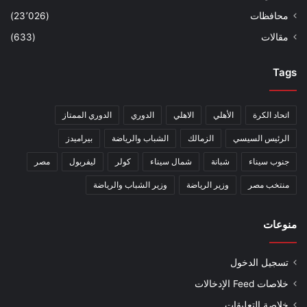
محافظات
(23٬026)
مقالات
(633)
Tags
اتحاد الكرة
الأهلي
الاهلي
الدوري
الدوري الممتاز
الرئيس السيسي
الزمالك
الشباب والرياضة
بيراميدز
جنوب سيناء
شبانة
شمال سيناء
كولر
ليفربول
مصر
منتخب مصر
وزير الرياضة
وزير الشباب والرياضة
منوعات
تسجيل الدخول
خلاصات Feed الإدخالات
خلاصة التعليقات