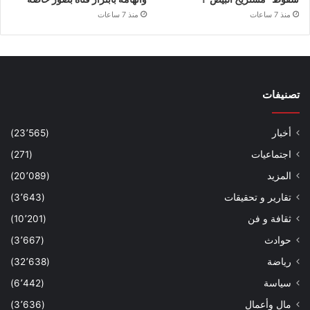
منذ 7 ساعات
منذ 7 ساعات
تصنيفات
أخبار
(23٬565)
اجتماعيات
(271)
المزيد
(20٬089)
تقارير و تحقيقات
(3٬643)
ثقافة و فن
(10٬201)
حوادث
(3٬667)
رياضة
(32٬638)
سياسة
(6٬442)
مال وأعمال
(3٬636)