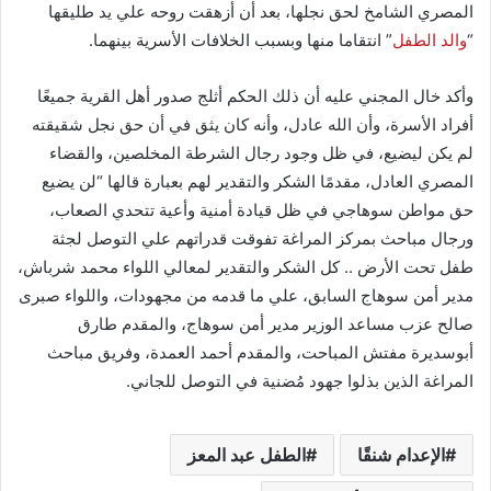
المصري الشامخ لحق نجلها، بعد أن أُزهقت روحه علي يد طليقها
“
والد الطفل
” انتقاما منها وبسبب الخلافات الأسرية بينهما.
وأكد خال المجني عليه أن ذلك الحكم أثلج صدور أهل القرية جميعًا
أفراد الأسرة، وأن الله عادل، وأنه كان يثق في أن حق نجل شقيقته
لم يكن ليضيع، في ظل وجود رجال الشرطة المخلصين، والقضاء
المصري العادل، مقدمًا الشكر والتقدير لهم بعبارة قالها “لن يضيع
حق مواطن سوهاجي في ظل قيادة أمنية وأعية تتحدي الصعاب،
ورجال مباحث بمركز المراغة تفوقت قدراتهم علي التوصل لجثة
طفل تحت الأرض .. كل الشكر والتقدير لمعالي اللواء محمد شرباش،
مدير أمن سوهاج السابق، علي ما قدمه من مجهودات، واللواء صبرى
صالح عزب مساعد الوزير مدير أمن سوهاج، والمقدم طارق
أبوسديرة مفتش المباحت، والمقدم أحمد العمدة، وفريق مباحث
المراغة الذين بذلوا جهود مُضنية في التوصل للجاني.
الإعدام شنقًا
الطفل عبد المعز