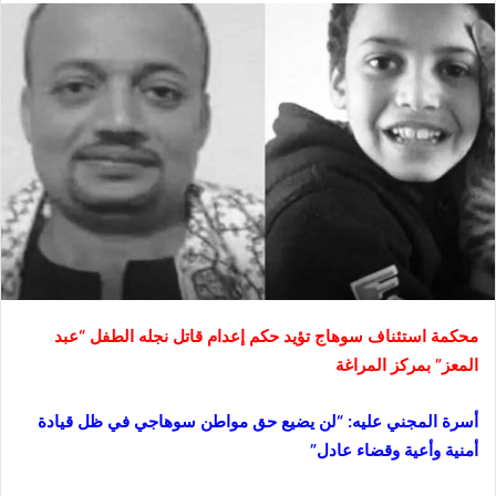
محكمة استئناف سوهاج تؤيد حكم إعدام قاتل نجله الطفل “عبد
المعز” بمركز المراغة
أسرة المجني عليه: “لن يضيع حق مواطن سوهاجي في ظل قيادة
أمنية وأعية وقضاء عادل”