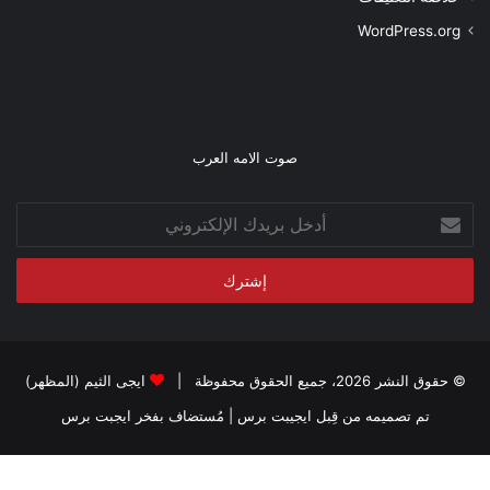
WordPress.org
صوت الامه العرب
أدخل
بريدك
الإلكتروني
© حقوق النشر 2026، جميع الحقوق محفوظة |
ايجى الثيم (المظهر)
تم تصميمه من قِبل ايجيبت برس
| مُستضاف بفخر
ايجبت برس