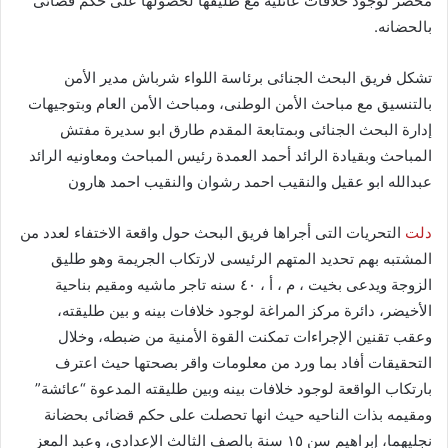
محضر لوجود خلافات عائلية مع طليقها لحصولها على حكم قضائى
بالحضانه.
تشكل فريق البحث الجنائى برئاسة اللواء شرباش مدير الأمن
بالتنسيق مع مباحث الأمن الوطنى، ومباحث الأمن العام وبتوجيهات
إدارة البحث الجنائى وبمتابعة المقدم طارق ابو سديرة مفتش
المباحث وبقيادة الرائد أحمد العمدة رئيس المباحث ومعاونيه الرائد
عبدالله ابو عقيل والنقيب احمد رشوان والنقيب احمد هارون
دلت
التحريات التى أجراها فريق البحث حول واقعة الاختفاء لعدد من
المشتبه بهم تحديد المتهم الرئيسى لارتكاب الجريمة وهو طليق
الزوجة ويدعى بخيت ، م ، أ ، ٤٠ سنه تاجر ماشيه ومقيم بناحية
الأخيضر، دائرة مركز المراغة لوجود خلافات بينه و بين طليقته،
وعقب تقنين الإجراءات تمكنت القوة الأمنية من ضبطه، وخلال
التحقيقات أفاد بما ورد من معلومات واقر بصحتها حيث اعترف
بارتكاب الواقعة لوجود خلافات بينه وبين طليقته المدعوة “عائشة”
ومقيمه بذات الناحيه حيث انها تحصلت على حكم قضائى بحضانة
نجليهما، إبراهيم سن ١٥ سنة بالصف الثالث الإعدادي، وعبد المعز