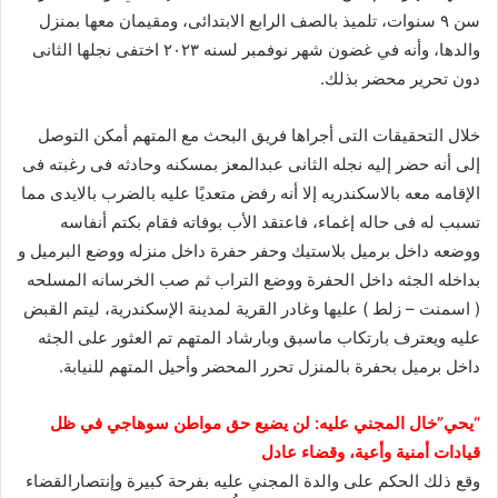
سن ٩ سنوات، تلميذ بالصف الرابع الابتدائى، ومقيمان معها بمنزل
والدها، وأنه في غضون شهر نوفمبر لسنه ٢٠٢٣ اختفى نجلها الثانى
دون تحرير محضر بذلك.
خلال التحقيقات التى أجراها فريق البحث مع المتهم أمكن التوصل
إلى أنه حضر إليه نجله الثانى عبدالمعز بمسكنه وحادثه فى رغبته فى
الإقامه معه بالاسكندريه إلا أنه رفض متعديًا عليه بالضرب بالايدى مما
تسبب له فى حاله إغماء، فاعتقد الأب بوفاته فقام بكتم أنفاسه
ووضعه داخل برميل بلاستيك وحفر حفرة داخل منزله ووضع البرميل و
بداخله الجثه داخل الحفرة ووضع التراب ثم صب الخرسانه المسلحه
( اسمنت – زلط ) عليها وغادر القرية لمدينة الإسكندرية، ليتم القبض
عليه ويعترف بارتكاب ماسبق وبارشاد المتهم تم العثور على الجثه
داخل برميل بحفرة بالمنزل تحرر المحضر وأحيل المتهم للنيابة.
“يحي”خال المجني عليه: لن يضيع حق مواطن سوهاجي في ظل
قيادات أمنية وأعية، وقضاء عادل
وقع ذلك الحكم على والدة المجني عليه بفرحة كبيرة وإنتصارالقضاء