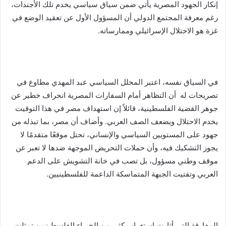
إنكار الجهود المصرية يأتي ضمن سياق سياسي يخدم تلك الأجندات،
رغم معرفة المجتمع الدولي أن المسؤول الأول عن تعقيد الوضع في
غزة هو الاحتلال الإسرائيلي وممارساته.
في السياق نفسه، اعتبر المحلل السياسي عبد المهدي مطاوع في
تصريحات له أن التظاهر أمام السفارات المصرية انحراف خطير عن
جوهر القضية الفلسطينية، قائلاً إن استهداف مصر في هذا التوقيت
يخدم الاحتلال ويضعف الصف العربي. وأضاف أن مصر، بما تبذله من
جهود على المستويين السياسي والإنساني، تحتل موقعًا متقدمًا لا
يجوز التشكيك فيه، وأن حملات التحريض الموجهة ضدها لا تعبر عن
موقف وطني مسؤول، بل تصب في خانة التشويش على الدعم
العربي وتفتيت الجبهة المتماسكة الداعمة للفلسطينيين.
المفارقة التي أثارت استغراب كثير من الخبراء الفلسطينيين تمثلت