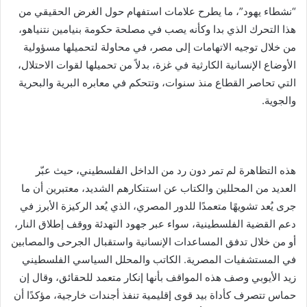
“نشطاء يهود”، ما يطرح علامات استفهام حول الغرض الحقيقي من
هذا التحرك الذي بدا وكأنه يصب في مصلحة حكومة بنيامين نتنياهو،
من خلال توجيه الاتهامات إلى مصر، في محاولة لتحميلها مسؤولية
الأوضاع الإنسانية الكارثية في غزة، بدلاً من تحميلها لقوات الاحتلال،
التي تحاصر القطاع منذ سنوات، وتتحكم في معابره البرية والبحرية
والجوية.
هذه التظاهرة لم تمر دون رد من الداخل الفلسطيني، حيث عبّر
العديد من المحللين والكتاب عن استنكارهم الشديد، معتبرين أن ما
جرى يُعد تشويهًا متعمدًا للدور المصري، الذي يُعد الركيزة الأبرز في
دعم القضية الفلسطينية، سواء عبر جهود التهدئة ووقف إطلاق النار،
أو من خلال تدفق المساعدات الإنسانية واستقبال الجرحى والمصابين
في المستشفيات المصرية. الكاتب والمحلل السياسي الفلسطيني
زيد الأيوبي وصف هذه المواقف بأنها إنكار متعمد للحقائق، وقال إن
حماس تتصرف كأداة بيد قوى إقليمية تنفذ أجندات خارجية، مؤكدًا أن