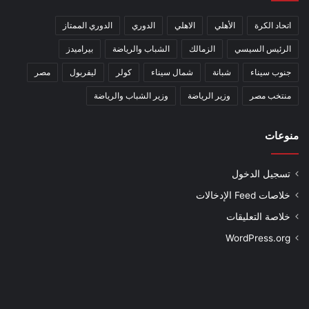
اتحاد الكرة
الأهلي
الاهلي
الدوري
الدوري الممتاز
الرئيس السيسي
الزمالك
الشباب والرياضة
بيراميدز
جنوب سيناء
شبانة
شمال سيناء
كولر
ليفربول
مصر
منتخب مصر
وزير الرياضة
وزير الشباب والرياضة
منوعات
تسجيل الدخول
خلاصات Feed الإدخالات
خلاصة التعليقات
WordPress.org