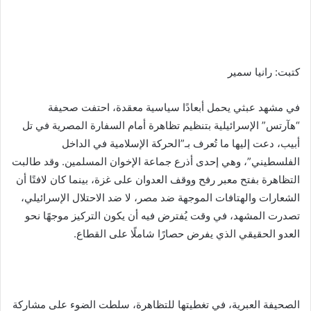
كتبت: رانيا سمير
في مشهد عبثي يحمل أبعادًا سياسية معقدة، احتفت صحيفة
“هآرتس” الإسرائيلية بتنظيم تظاهرة أمام السفارة المصرية في تل
أبيب، دعت إليها ما تُعرف بـ”الحركة الإسلامية في الداخل
الفلسطيني”، وهي إحدى أذرع جماعة الإخوان المسلمين. وقد طالبت
التظاهرة بفتح معبر رفح ووقف العدوان على غزة، بينما كان لافتًا أن
الشعارات والهتافات الموجهة ضد مصر، لا ضد الاحتلال الإسرائيلي،
تصدرت المشهد، في وقت يُفترض فيه أن يكون التركيز موجهًا نحو
العدو الحقيقي الذي يفرض حصارًا شاملًا على القطاع.
الصحيفة العبرية، في تغطيتها للتظاهرة، سلطت الضوء على مشاركة