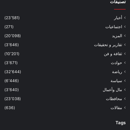
تصنيفات
أخبار
(23٬581)
اجتماعيات
(271)
المزيد
(20٬098)
تقارير و تحقيقات
(3٬646)
ثقافة و فن
(10٬201)
حوادث
(3٬671)
رياضة
(32٬644)
سياسة
(6٬446)
مال وأعمال
(3٬640)
محافظات
(23٬038)
مقالات
(636)
Tags