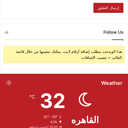
Follow Us
هذا الويدجت يتطلب إضافة أرقام لايت، يمكنك تنصيبها من خلال قائمة
القالب > تنصيب الإضافات.
Weather
32
℃
القاهره
32º - 30º
43%
10.01 كيلومتر/ساعة