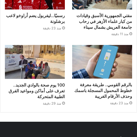
مفتي الجمهورية الأسبق وقيادات
رسميًا…ليفربول يضم أراوخو لاعب
من كبار علماء الأزهر في رحاب
برشلونة
جامعة العريش بشمال سيناء
منذ 23 دقيقة
منذ 11 دقيقة
بالرقم القومي.. طريقة معرفة
100 يوم صحة بالوادي الجديد..
خطوط المحمول المسجلة باسمك
تعرف على أماكن ومواعيد الفرق
وحذف الأرقام الغريبة
الطبية المتحركة
منذ 23 دقيقة
منذ 29 دقيقة