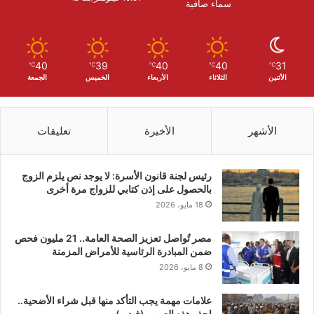
سماء صافية
40
39
40
40
31
℃
℃
℃
℃
℃
الأثنين
الثلاثاء
الأربعاء
الخميس
الجمعة
الأشهر
الأخيرة
تعليقات
رئيس لجنة قانون الأسرة: لا يوجد نص يلزم الزوج
بالحصول على إذن كتابي للزواج مرة أخرى
18 مايو، 2026
مصر تُواصل تعزيز الصحة العامة.. 21 مليون فحص
ضمن المبادرة الرئاسية للأمراض المزمنة
8 مايو، 2026
علامات مهمة يجب التأكد منها قبل شراء الأضحية..
احذر هذه العيوب (فيديو)