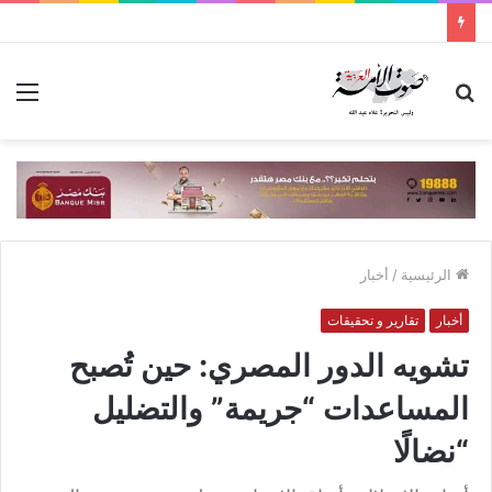
بحث
الق
عن
الرئيسية
/
أخبار
أخبار
تقارير و تحقيقات
تشويه الدور المصري: حين تُصبح
المساعدات “جريمة” والتضليل
“نضالًا