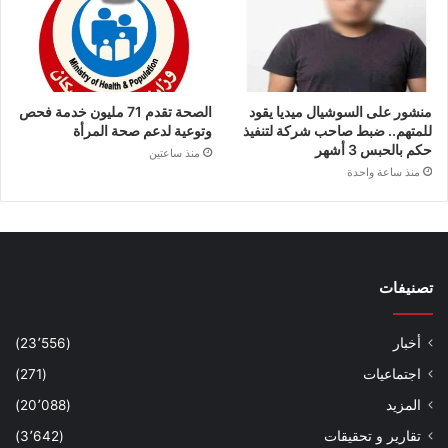
منشور على السوشيال ميديا يقود
الصحة تقدم 71 مليون خدمة فحص
للمتهم.. ضبط صاحب شركة لتنفيذ
وتوعية لدعم صحة المرأة
حكم بالحبس 3 أشهر
منذ ساعتين
منذ ساعة واحدة
تصنيفات
أخبار
(23٬556)
اجتماعيات
(271)
المزيد
(20٬088)
تقارير و تحقيقات
(3٬642)