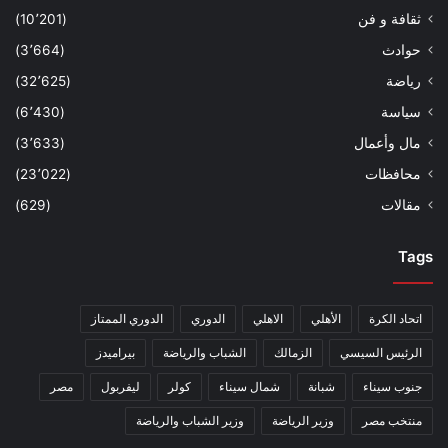
ثقافة و فن
(10٬201)
حوادث
(3٬664)
رياضة
(32٬625)
سياسة
(6٬430)
مال وأعمال
(3٬633)
محافظات
(23٬022)
مقالات
(629)
Tags
اتحاد الكرة
الأهلي
الاهلي
الدوري
الدوري الممتاز
الرئيس السيسي
الزمالك
الشباب والرياضة
بيراميدز
جنوب سيناء
شبانة
شمال سيناء
كولر
ليفربول
مصر
منتخب مصر
وزير الرياضة
وزير الشباب والرياضة