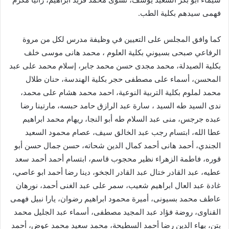
فهمى سيدهم بكلية الطب.
كما وافق المجلس على التعيين في وظيفة مدرس لكل من مروة
الرفاعي صبحى بسيوني بكلية العلوم ، محمد هانى موسى خلف
بكلية الصيدلة، محمد مجدى حسن محمد جابر، إسلام محمد على عبد
المحسن، أسماء على مصطفى حجر بكلية الهندسة، حنان طلال
محمد لملوم بكلية التربية النوعية، احمد محمد هشام على محمد،
ندى السيد طه السيد ، سارة عبد الرازق حامد حبسه، مارتينا رضا
عبده جرجس، منى عبد السلام طه أبو النجا، ريهام محمد ابراهيم
عطا الله، ابتسام رجب عبد الخالق سيف، عصام محمود السعيد
الجندي، أحمد هانى أحمد كمال الدين شحاته، حسن جمال حسن أبو
قوره، فاطمة الزهراء نظير محجوب قاسم، ابتسام أحمد أحمد سعد
عطيه، عبد القادر ختال عبد القادر الجخو، دينا رضا أحمد ابو عاصي،
غادة عبد العال ابراهيم شعيب، سمر على عبد الغنى أحمد، نورهان
عاطف محمد بسيونى، أميرة محمود ابراهيم رضوان، يارا نبيل فهمى
القناوى، روضة فؤاد عبد المجيد مصطفى، أسماء عبد الجليل محمد
بتن، بهاء الدين رضا أحمد السطيحة، محمد سعيد محمد عوض، أحمد