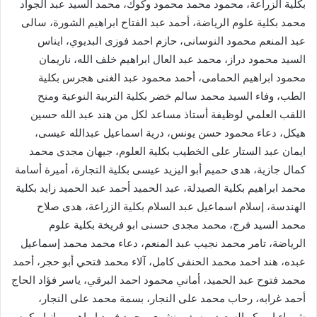
بكلية الزراعة، محمود محمد محمود وكوك، محمد السيد عبد الجواد
محمد بكلية علوم الرياضة، أحمد عبد الفتاح ابراهيم الشورة، سالى
عبد المنعم محمود النوسانى، حازم احمد فوزى البديوي، ايناس
السيد محمود دراز، محمد عبد العال ابراهيم خلف الله، ناريمان
محمود ابراهيم الحمامى، أحمد محمود عبد الغنى هجرس بكلية
الطب، وفاء السيد محمد سالم خضر بكلية التربية النوعية ومنح
اللقب العلمي لوظيفة أستاذ مساعد لكل من هند عبد الله حسين
هيكل، دعاء محمود حسن يونس، درية اسماعيل عبدالله عيسى،
ايمان عبد الستار على الخطيب بكلية العلوم، جيهان مجدى محمد
كمال جازية، هدى حميم أبو اليزيد عيسى بكلية التجارة، أميرة أسامة
محمد ابراهيم بكلية الصيدلة، عبد الحميد أحمد عبد الحميد زايد بكلية
الهندسة، إسلام اسماعيل عبد السلام بكلية الزراعة، هدى صلاح
محمد السيد فرج، محمد مجدى حسنى ابو فريخة بكلية علوم
الرياضة، تامر محمد نجيب عبد المنعم، دعاء محمد محمد إسماعيل
عبده، هند احمد محمد الحنفى كامل، آلاء محمد فتحي أبو حجر، أحمد
محمد فتوح عبد الحميد، أماني محمود احمد البرقي، ياسر فؤاد الحاج
أحمد غرابه، رحاب محمد على النجار، بسمة محمد على النجار،
شيماء ابو بكر السعيد يوسف، نشوى محمد فريد ابراهيم، رانيا مكرم