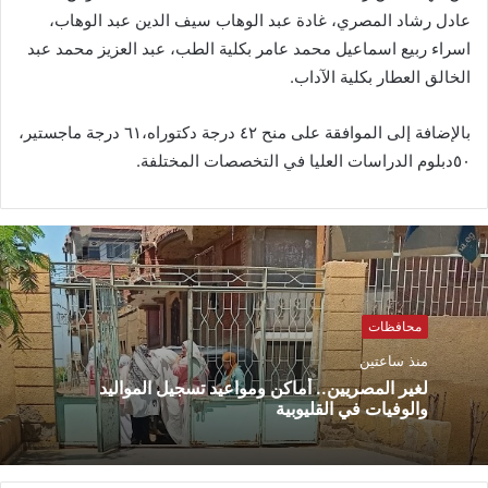
عادل رشاد المصري، غادة عبد الوهاب سيف الدين عبد الوهاب،
اسراء ربيع اسماعيل محمد عامر بكلية الطب، عبد العزيز محمد عبد
الخالق العطار بكلية الآداب.
بالإضافة إلى الموافقة على منح ٤٢ درجة دكتوراه،٦١ درجة ماجستير،
٥٠دبلوم الدراسات العليا في التخصصات المختلفة.
محافظات
منذ ساعتين
لغير المصريين.. أماكن ومواعيد تسجيل المواليد
والوفيات في القليوبية