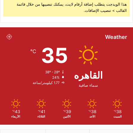
هذا الويدجت يتطلب إضافة أرقام لايت، يمكنك تنصيبها من خلال قائمة
القالب > تنصيب الإضافات.
Weather
35
℃
القاهره
38º - 28º
24%
1.77 كيلومتر/ساعة
سماء صافية
43
41
39
38
38
℃
℃
℃
℃
℃
السبت
الأحد
الأثنين
الثلاثاء
الأربعاء