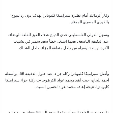
وفاز الزمالك أمام نظيره سيراميكا كليوباترا،بهدف دون رد ليتوج
بالدوري المصري الممتاز .
وسجل الدولي الفلسطيني عدي الدباغ هدف الفوز للقلعة البيضاء،
عند الدقيقة التاسعة، بعدما استغل خطأ سعد سمير في تشتيت
الكرة، وسدد بيسراه من داخل منطقة الجزاء، داخل الشباك.
وأضاع سيراميكا كليوباترا ركلة جزاء، عند حلول الدقيقة 56، بواسطة
أحمد بلحاج، حيث أنقذ محمد عواد الكرة.وجاءت ركلة جزاء سيراميكا
كليوباترا، نتيجة إعاقة محمد عواد لحسين السيد.
وارتفع رصيد القلعة البيضاء بهذه النتيجة إلى 56 نقطة، في صدارة