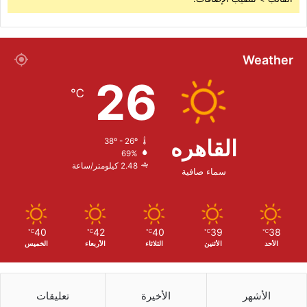
Weather
26
℃
القاهره
38º - 26º
69%
2.48 كيلومتر/ساعة
سماء صافية
40
42
40
39
38
℃
℃
℃
℃
℃
الأحد
الأثنين
الثلاثاء
الأربعاء
الخميس
الأشهر
الأخيرة
تعليقات