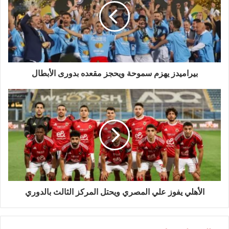
بيراميدز يهزم سموحة ويحجز مقعده بدورى الأبطال
الأهلي يفوز علي المصري ويحتل المركز الثالث بالدوري