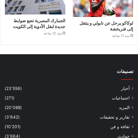
الجمارك المصرية تضع ضوابط
لوكاكو يرحل عن نابولي و ينتقل
جديدة لنقل الأدوية إلى الكويت
إلى فنربخشة
منذ 12 ساعة
منذ 11 ساعة
تصنيفات
أخبار
(23٬556)
اجتماعيات
(271)
المزيد
(20٬088)
تقارير و تحقيقات
(3٬642)
ثقافة و فن
(10٬201)
حوادث
(3٬664)