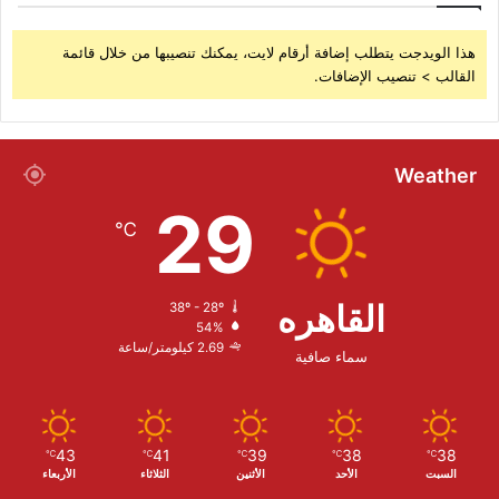
هذا الويدجت يتطلب إضافة أرقام لايت، يمكنك تنصيبها من خلال قائمة
القالب > تنصيب الإضافات.
Weather
29
℃
القاهره
38º - 28º
54%
2.69 كيلومتر/ساعة
سماء صافية
43
41
39
38
38
℃
℃
℃
℃
℃
السبت
الأحد
الأثنين
الثلاثاء
الأربعاء