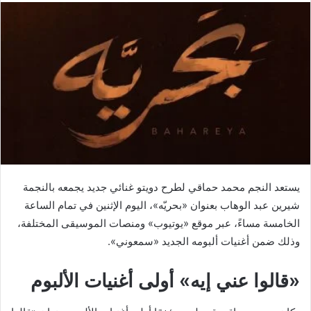
يستعد النجم محمد حماقي لطرح دويتو غنائي جديد يجمعه بالنجمة
شيرين عبد الوهاب بعنوان «بحريّه»، اليوم الإثنين في تمام الساعة
الخامسة مساءً، عبر موقع «يوتيوب» ومنصات الموسيقى المختلفة،
وذلك ضمن أغنيات ألبومه الجديد «سمعوني».
«قالوا عني إيه» أولى أغنيات الألبوم