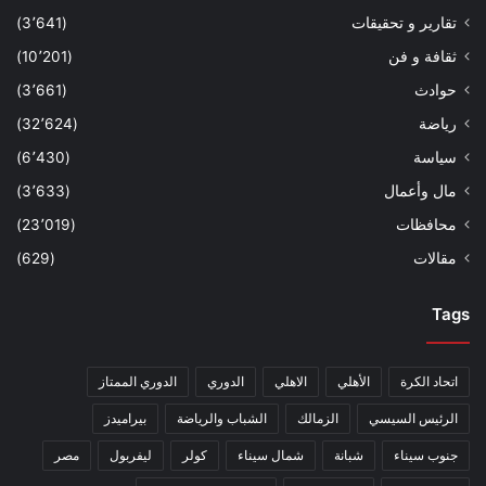
تقارير و تحقيقات
(3٬641)
ثقافة و فن
(10٬201)
حوادث
(3٬661)
رياضة
(32٬624)
سياسة
(6٬430)
مال وأعمال
(3٬633)
محافظات
(23٬019)
مقالات
(629)
Tags
اتحاد الكرة
الأهلي
الاهلي
الدوري
الدوري الممتاز
الرئيس السيسي
الزمالك
الشباب والرياضة
بيراميدز
جنوب سيناء
شبانة
شمال سيناء
كولر
ليفربول
مصر