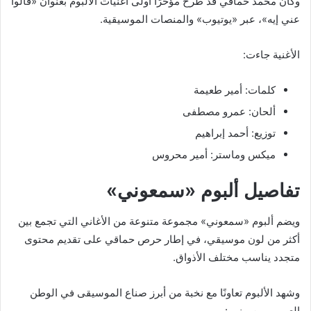
وكان محمد حماقي قد طرح مؤخرًا أولى أغنيات الألبوم بعنوان «قالوا
عني إيه»، عبر «يوتيوب» والمنصات الموسيقية.
الأغنية جاءت:
كلمات: أمير طعيمة
ألحان: عمرو مصطفى
توزيع: أحمد إبراهيم
ميكس وماستر: أمير محروس
تفاصيل ألبوم «سمعوني»
ويضم ألبوم «سمعوني» مجموعة متنوعة من الأغاني التي تجمع بين
أكثر من لون موسيقي، في إطار حرص حماقي على تقديم محتوى
متجدد يناسب مختلف الأذواق.
وشهد الألبوم تعاونًا مع نخبة من أبرز صناع الموسيقى في الوطن
العربي، من بينهم: