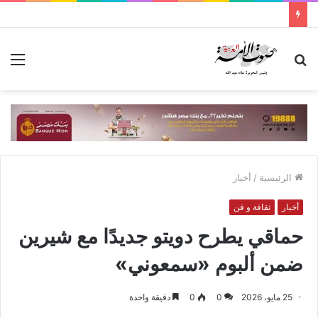
بحث
الق
عن
الرئيسية
/
أخبار
أخبار
ثقافة و فن
حماقي يطرح دويتو جديدًا مع شيرين
ضمن ألبوم «سمعوني»
25 مايو، 2026
0
0
دقيقة واحدة