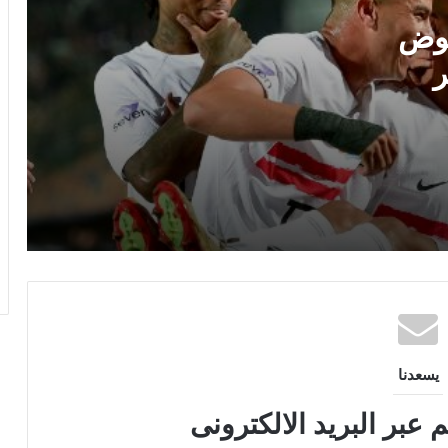
خوض
وزيرة تركية بعد انتقال صلاح لطرابزون:
أشعر بخيبة أمل وتمنيت هذا النادي
ر
وزير الشباب والرياضة يشيد بالأداء البطولي
لمنتخب ناشئات اليد في مونديال العالم
يوسف رحلة التتويج بالدوري .. قناة الزمالك
تعرض فيلم “الحدوتة” اليوم
يسعدنا
 عبر البريد الالكترونى