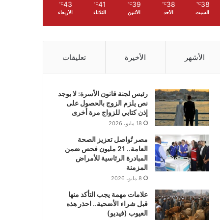
43
41
39
38
38
℃
℃
℃
℃
℃
السبت
الأحد
الأثنين
الثلاثاء
الأربعاء
الأشهر
الأخيرة
تعليقات
رئيس لجنة قانون الأسرة: لا يوجد
نص يلزم الزوج بالحصول على
إذن كتابي للزواج مرة أخرى
18 مايو، 2026
مصر تُواصل تعزيز الصحة
العامة.. 21 مليون فحص ضمن
المبادرة الرئاسية للأمراض
المزمنة
8 مايو، 2026
علامات مهمة يجب التأكد منها
قبل شراء الأضحية.. احذر هذه
العيوب (فيديو)