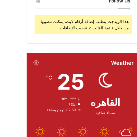
Follow Us
هذا الويدجت يتطلب إضافة أرقام لايت، يمكنك تنصيبها
من خلال قائمة القالب > تنصيب الإضافات.
Weather
25
℃
القاهره
38º - 25º
73%
2.69 كيلومتر/ساعة
سماء صافية