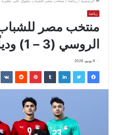
الرئيسية
/
رياضة
/
منتخب مصر للشباب يتفوق على نظيره الروسي (3 
رياضة
منتخب مصر للشباب 
الروسي (3 – 1) ودياً
6 يونيو، 2026
فيسبوك
تويتر
لينكدإن
بينتيريست