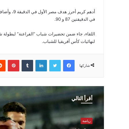
أدهم كريم أح
في الدقيقتين 87 و 90.
لنهائيات كأس أفريقيا للشباب.
فيسبوك
تويتر
لينكدإن
بينتي
شاركها
أقرأ التالي
رياضة