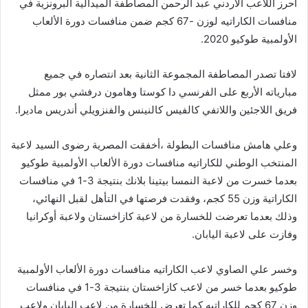
أحرز اللاعب الأردني عبد الرحمن المصاطفة الميدالية البرونزية في
منافسات الكاراتيه لوزن -67 كجم ضمن منافسات دورة الألعاب
الأولمبية طوكيو 2020.
لافتا تصدر المصاطفة المجموعة الثانية بعد انتصاره في جميع
مبارياته الأربع على الفرنسي دا كوستا وهامون درفشي بور ممثل
فريق اللاجئين واللاتفي كالفيس كالنينس والفنزويلي أندريس ماديرا.
وعلي هامش منافسات البطولة ،أخفقت المصرية رضوى السيد لاعبة
المنتخب الوطني للكاراتيه منافسات دورة الألعاب الأولمبية طوكيو
بعدما خسرت من لاعبة النمسا بيتينا بلانك بنتيجة 3-1 في منافسات
الكاراتية وزن 55 كجم، وفقدت فرصتها في التأهل لقبل النهائي،
وذلك بعدما تعرضت للخسارة من لاعبة كازاخستان ولاعبة أوكرانيا
وفازت على لاعبة اليابان.
وخسر علي الصاوي لاعب الكاراتيه منافسات دورة الألعاب الأولمبية
طوكيو بعدما خسر من لاعب كازاخستان بنتيجة 3-1 في منافسات
وزن 67 كجم للكاراتيه كما تعرض للخسارة من لاعب اليابان ولاعب