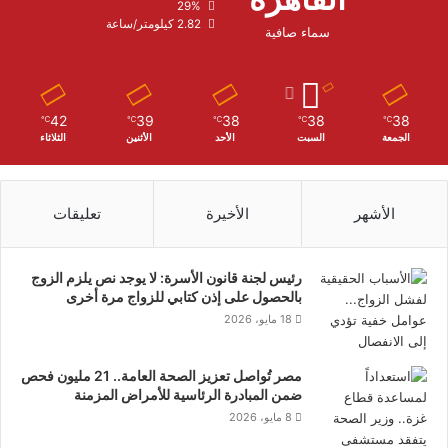
29%
2.82 كيلومتر/ساعة
سماء صافية
42
39
38
38
38
℃
℃
℃
℃
℃
الجمعة
السبت
الأحد
الأثنين
الثلاثاء
الأشهر
الأخيرة
تعليقات
رئيس لجنة قانون الأسرة: لا يوجد نص يلزم الزوج
بالحصول على إذن كتابي للزواج مرة أخرى
18 مايو، 2026
مصر تُواصل تعزيز الصحة العامة.. 21 مليون فحص
ضمن المبادرة الرئاسية للأمراض المزمنة
8 مايو، 2026