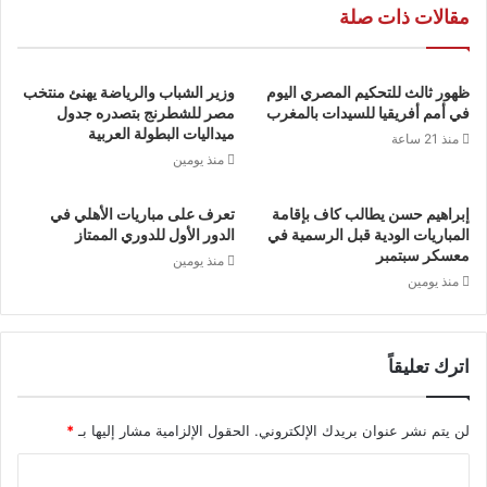
مقالات ذات صلة
ظهور ثالث للتحكيم المصري اليوم
وزير الشباب والرياضة يهنئ منتخب
في أمم أفريقيا للسيدات بالمغرب
مصر للشطرنج بتصدره جدول
ميداليات البطولة العربية
منذ 21 ساعة
منذ يومين
إبراهيم حسن يطالب كاف بإقامة
تعرف على مباريات الأهلي في
المباريات الودية قبل الرسمية في
الدور الأول للدوري الممتاز
معسكر سبتمبر
منذ يومين
منذ يومين
اترك تعليقاً
لن يتم نشر عنوان بريدك الإلكتروني.
الحقول الإلزامية مشار إليها بـ
*