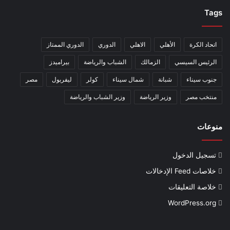
Tags
اتحاد الكرة
الأهلي
الاهلي
الدوري
الدوري الممتاز
الرئيس السيسي
الزمالك
الشباب والرياضة
بيراميدز
جنوب سيناء
شبانة
شمال سيناء
كولر
ليفربول
مصر
منتخب مصر
وزير الرياضة
وزير الشباب والرياضة
منوعات
تسجيل الدخول
خلاصات Feed الإدخالات
خلاصة التعليقات
WordPress.org