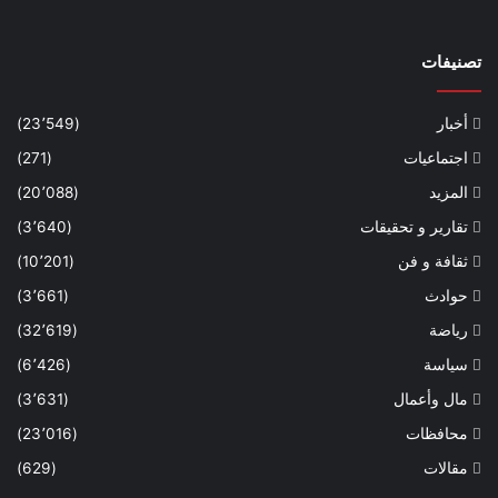
تصنيفات
أخبار
(23٬549)
اجتماعيات
(271)
المزيد
(20٬088)
تقارير و تحقيقات
(3٬640)
ثقافة و فن
(10٬201)
حوادث
(3٬661)
رياضة
(32٬619)
سياسة
(6٬426)
مال وأعمال
(3٬631)
محافظات
(23٬016)
مقالات
(629)