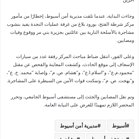
وجاءت البداية، عندما تلقت مديرية أمن أسيوط، إخطارًا من مأمور
مركز شرطة الفتح، بورود بلاغ من غرفة عمليات النجدة يفيد بنشوب
مشاجرة بالأسلحة النارية بين عائلتين بجزيرة بني مر ووقوع وفيات
ومصابين.
وعلى الفور، انتقل ضباط مباحث المركز رفقة عدد من سيارات
الإسعاف إلى موقع الحادث، وكشفت المعاينة والفحص عن مقتل
“محمود.م.ع”، و”اسلام.ا.ع”، و”هشام. ص. م”، وإصابة “محمد. خ. ع”،
و”بهجت. ص. م”، وتمكنت قوات الأمن من السيطرة على المشاجرة.
وتم نقل المصابين والجثث إلى مستشفى أسيوط الجامعي، وتحرر
المحضر اللازم تمهيدًا للعرض على النيابة العامة.
أسيوط
مديرية أمن أسيوط
مستشفى أسيوط
مشاجرة