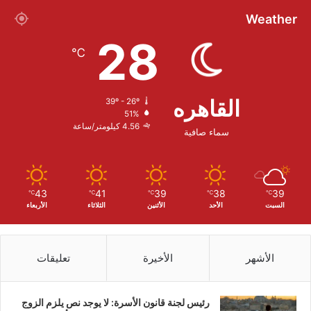
Weather
28
℃
القاهره
39º - 26º
51%
4.56 كيلومتر/ساعة
سماء صافية
43
41
39
38
39
℃
℃
℃
℃
℃
السبت
الأحد
الأثنين
الثلاثاء
الأربعاء
الأشهر
الأخيرة
تعليقات
رئيس لجنة قانون الأسرة: لا يوجد نص يلزم الزوج