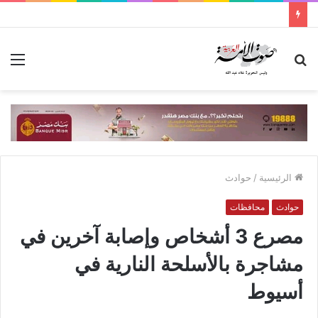
بحث
الق
عن
الرئيسية
/
حوادث
حوادث
محافظات
مصرع 3 أشخاص وإصابة آخرين في
مشاجرة بالأسلحة النارية في
أسيوط