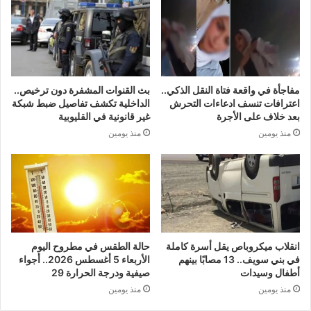
مفاجأة في واقعة فتاة النقل الذكي..
بث القنوات المشفرة دون ترخيص..
اعترافات تنسف ادعاءات التحرش
الداخلية تكشف تفاصيل ضبط شبكة
بعد خلاف على الأجرة
غير قانونية في القليوبية
منذ يومين
منذ يومين
انقلاب ميكروباص يقل أسرة كاملة
حالة الطقس في مطروح اليوم
في بني سويف.. 13 مصابًا بينهم
الأربعاء 5 أغسطس 2026.. أجواء
أطفال وسيدات
صيفية ودرجة الحرارة 29
منذ يومين
منذ يومين