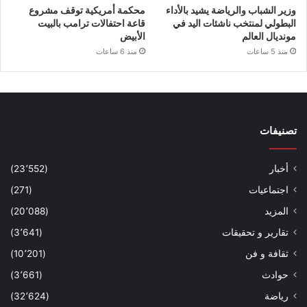
وزير الشباب والرياضة يشيد بالأداء
محكمة أمريكية توقف مشروع
البطولي لمنتخب ناشئات اليد في
قاعة احتفالات ترامب بالبيت
مونديال العالم
الأبيض
منذ 5 ساعات
منذ 6 ساعات
تصنيفات
أخبار
(23٬552)
اجتماعيات
(271)
المزيد
(20٬088)
تقارير و تحقيقات
(3٬641)
ثقافة و فن
(10٬201)
حوادث
(3٬661)
رياضة
(32٬624)