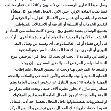
وصل طبقا للتقارير الرسمسه الي 3 مليون و240 الف عقار مخالف
فيما نصت الماده الاولي علي الاتي : المحل العام هو كل منشأة
تستخدم لمباشـرة أى عمـل مـن الأعمـال التجاريـة أو الحرفية أو
لتقديم الخدمات أو التسلية أو الترفيه أو الاحتفالات للمـواطنين
بجميـع الوسائل بقصد تحقيق ربح ، وسواء كانت مقامة مـن البنـاء أو
الخـشب أو الألـواح المعدنية أو الخيام أو أى مادة بناء أخرى ، أو كانت
فى أرض فضاء أو فى العائمـاتأو فى أى وسيلة من وسائل النقل
النهرى أو البحرى ، وذلك عدا المنـشآت الـسياحيةوالفندقية
والصناعي والماده 3 : يجب لن يحدد كل محل في الترخيص نـوع
النـشاط ،واسم المرخص له ، والمدير المسئول – إن وجـد –
والمـساحة المـرخص بهـا ويجب ان تتضمن المحال اشتراطات
الحماية المدنية والبيئة والصحة والأمن الـصناعى والسلامة والصحة
المهنية والماده 19 : يجوز التنازل عن ترخيص المحال العامة ويتم
سداد رسم تنازل لا يجاوز عشرة آلاف جنيه ، وتحدد فئاته بقرار من
اللجنة .والماده 21: لايجوز للمحال العامه المعده لبيع االمؤكولات
اوالمـشروبات بقـصدتناولها داخل المحال تحصيل حد أدنى لمقابل
تقديم الخدمات لرواد تلك المحـال بـدون ترخيص بذلك من المركز