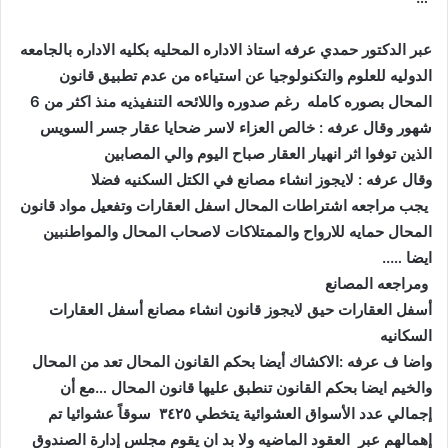
الدوليه للعلوم والتكنولوجيا عن استياءه من عدم تطبيق قانون
المحال بصوره كامله رغم صدوره واللائحه التنفيذيه منذ اكثر من 6
شهور وقال عرفه : خالص العزاء لاسر ضحايا عقار جسر السويس
الذين توفوا اثر انهيار العقار صباح اليوم والي المصابين ‬
‫وقال عرفه : لايجوز انشاء مصانع في الكتل السكنيه فضلا ‬
المحال حمايه للارواح والممتلاكات لاصحاب المحال والمواطنبين
ايضا …..‬
‎‫ ومراجعه المصانع ‬
‫أسفل العقارات حيق لايجوز قانون انشاء مصانع أسفل العقارات
السكانيه ‬
والخيم ايضا بحكم القانون تنطبق عليها قانون المحال …مع أن
إجمالي عدد الأسواق العشوائية يتخطي ٣٤٢٥ سوقاً عشوائيا تم
إهمالهم عبر العقود الماضيه ولا بد ان يقوم مجلس إدارة الصندوق