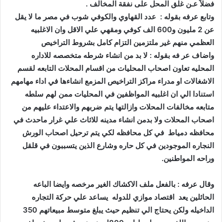
فضلاً عـن غلق المحل على نفقة المخالف .‬
عن 2 مليون و600 الف كوفي ومقهي علي الاقل وان الاغلبيه
العظمي منهم غير ملتزمين التزام كامل بشروط التراخيص‬
المحليه تعاون اصحاب المحليات من اقسام المحلات التابعه لقسم
الاشغالات او مدراء مراكز التراخيص المزمع انشاءها في اداء مهامهم
استنادا الي ان اغلبيه المواظفين في المحليات ممن لهم سلطه
متابعه مخالفات المحلات وازالتها يتم ضربهم والاعتداء عليهم من
اصحاب المحلات ولا بدمن انشاء مدينه للاثاث علي غرار ماحدث في
محافظه دمياط في كل محافظه لكي يتم ترحيل اصحاب الورش
النجاره الموجودين في كل حاره وشارع الذين يتسببون في قلقل
وراحه المواطنين.‬
‫ ‬
الحائلين يعد اقتصاد موازي للدوله يساعد علي حركة التجاره
الداخيله ولكن يحتاج الي تنظيم حيث يبلغ متوسط مبيعاتهم 350