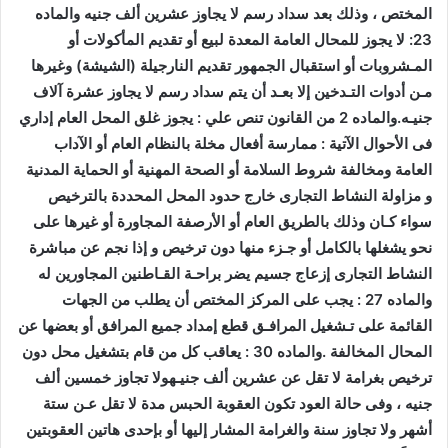
المختص ، وذلك بعد سداد رسم لا يجاوز عشرين ألف جنيه والماده
23: لا يجوز للمحال العامة المعدة لبيع أو تقديم المأكولات أو
المـشروبات أو استقبال الجمهور تقديم النارجيلة (الشيشة) وغيرها
مـن أدوات التـدخين إلا بعـد أن يتم سداد رسم لا يجاوز عشرة آلاف
جنيـه.والماده 2 من القانون تنص علي : يجوز غلق المحل العام إداري
فى الأحوال الآتية : ممارسة أفعال مخلة بالنظام العام أو الآداب
العامة ومخالفة شروط السلامة أو الصحة المهنية أو الحماية المدنية
و مزاولة النشاط التجارى خارج حدود المحل المحددة بالترخيص
سواء كـان وذلك بالطريق العام أو الأرصفة المجاورة أو غيرها على
نحو يشغلها بالكامل أو جـزء منها دون ترخيص و إذا نجم عن مباشرة
النشاط التجارى إزعاج جسيم يضر براحـة القـاطنين المجاورين له
والماده 27 : يجب على المركز المختص أن يطلب من الجهات
القائمة على تـشغيل المرافـق قطع إمداد جميع المرافق أو بعضها عن
المحال المخالفة .والماده 30 : يعاقب كل من قام بتشغيل محل دون
ترخيص بغرامة لا تقل عن عشرين ألف جنيـهولا تجاوز خمسين ألف
جنيه ، وفى حالة العود تكون العقوبة الحبس مدة لا تقل عـن ستة
أشهر ولا تجاوز سنة والغرامة المشار إليها أو بإحدى هاتين العقوبتين