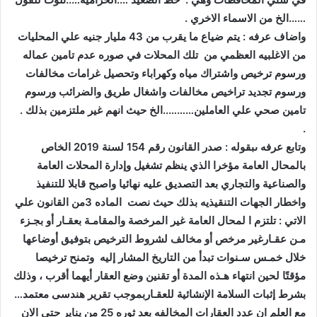
……الخ من الاسماء الاخري .‬
من الاغلبيه العظمي من تلك المحلات في صوره عدم تامين عماله
ورسوم ترخيص واشتراك مياه وكهراباء وتحصيل غرامات مخالفات
ورسوم تجديد تراخيص مخالفات واشغال طريق والضرائب ورسوم
تامين صحي علي العاملين………..الخ حيث انهم غير ملتزمين بذلك .‬
‫.‬
بالمحال العامة مؤخرا الذي ينظم تشغيل وإدارة المحلات العامة
والصناعية والتجاري بعد التصديق عليه نهائيا واصبح قابلا للتنفيذ
واخطار الجهات التنقيذيه بذلك حيث نصت الماده 3من القانون علي
الاتي : تلتزم ا لمحال العامة غير المرخصة والمقامـة بعقـار أو بجـزء
مـن عقـارغير مرخص أو مخالف لشروط الترخيص بتوفيق أوضاعها
خلال خمـس سـنوات تبدأ من التاريخ المشار إليه وتمنح ترخيصا
مؤقتًا لحين انتهاء هـذه المدة أو تقنين وضع العقار أيهما أقرب ، وذلك
بشرط إثبات السلامة الإنشائية للعقـاربموجب تقرير هندسى معتمد…
مع العلم ان عدد العقارات المخالفه بعد ثوره 25 من يناير حتي الان