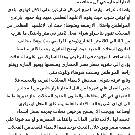
الادارالمحليه في كل محافظه .‬
او كوفي شوب حيث يقوم الاغلبيه العظمي منهم وبلا حدود بازعاج
المواطنين واحتلال الارصفه وضوضاء حيث ان الاغلبيهى العظمي من
المحلات تقوم بتاجيراو شراء محل 2متر في متر واحتلال ما يقرب
من 40 الي 80 متر بالشارع(وضع الكراسي به ) وهذا مخالف
لقانون المحلات الجديد حيث اوضح القانون يجب الالتزام فقط
بالمساحه الموجوده في الترخيص وهذا السلوك من اغلبيه المحلات
يؤدي الي تشويه منظر مصر الحضاري وسمعتها ويعيق الماره ويقلق
راحه المواطنين ويسبب ضوضاء وتلوث بيئي .‬
بدمن العمل علي تغيرها من قبل اصدار قرار خاص من المجلس
التنفيذي في كل محافظه والقانون الجديد للمحلات اجاز تغيرها طبقا
الي ان اي شي يخالف الاداب العامه يتم غلق المحل او توفيق
اوضاعه وويجب الا يسمح بترخيص محلات جديده تحمل اسماء
عجيبه لها دلالات تنافي العادات والتقاليد المصريه والع بيه خوفا علي
سمعه مصر ومن خلال البحث يوجد هذه الاسماء للعديد من المحلات
في شتي المحافظات وهي : خط الصعيد ….الحراميه…..تلوث للفول