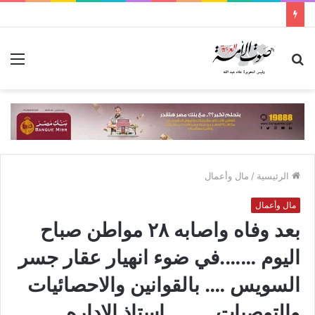
بحث
الق
عن
الرئيسية
/
مال وأعمال
مال وأعمال
بعد وفاه واصابه ٢٨ مواطن صباح
اليوم …….في ضوء انهيار عقار جسر
السويس …. بالقوانين والاحصائيات
والتوصيات ………استاذ الاداره