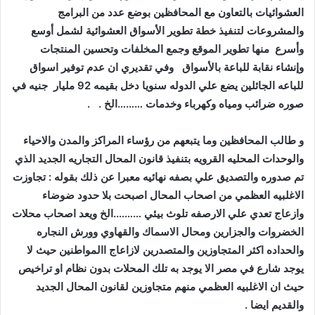
العشوائيات بالتعاون مع المحافظين بوضع عدد من البرامج
والمشروعات لتنفيذ خطة تطوير الأسواق العشوائية لشمل أوسع
وأسرع منها تطوير الموقع وجمع المخلفات وتحسين المنتجات
وإنشاء نقابة للباعة بالأسواق وفي تقديري ان عدم توفير اسواق
للباعه الجائلين يضع علي الدوله سنويا دخل بقيمه 92 مليار جنيه في
صوره ضرائب ومياه وكهرباء وخدمات ………الخ . .‬
‫ ‬
والوحدات المحليه القرويه بتنفيذ قانون المحال التجاريه الجديد الذي
تم صدوره والتصديق علي بصفه نهائيه معبرا عن ذلك بقوله : تجاوزت
الاغلبيه العظمي من اصحاب المحال اصبحت بلا حدود ضوضاء
وازعاج تعدي علي الارصفه تلوث بيئي ……….الخ ويعد اصحاب محلات
الخضروات والجزارين ومحال الاسماك والقهاوي وورش النجاره
والحداده اكثر المتجاوزين والمتصدرين لازاعاج االمواطنين حيث لا
يوجد شارع في مصر الا يوجد به تلك المحلات بدون نظام او تراخيص
حيث ان الاغلبيه العظمي منهم متجاوزين لقانون المحال الجديد
والقديم ايضا . ‬