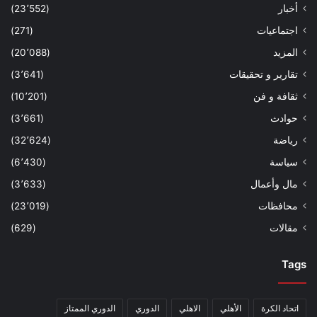
أخبار
(23٬552)
اجتماعيات
(271)
المزيد
(20٬088)
تقارير و تحقيقات
(3٬641)
ثقافة و فن
(10٬201)
حوادث
(3٬661)
رياضة
(32٬624)
سياسة
(6٬430)
مال وأعمال
(3٬633)
محافظات
(23٬019)
مقالات
(629)
Tags
اتحاد الكرة
الأهلي
الاهلي
الدوري
الدوري الممتاز