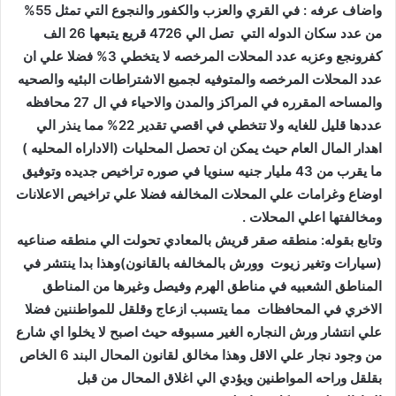
من عدد سكان الدوله التي تصل الي 4726 قريع يتبعها 26 الف
كفرونجع وعزبه عدد المحلات المرخصه لا يتخطي 3% فضلا علي ان
عدد المحلات المرخصه والمتوفيه لجميع الاشتراطات البئيه والصحيه
والمساحه المقرره في المراكز والمدن والاحياء في ال 27 محافظه
عددها قليل للغايه ولا تتخطي في اقصي تقدير 22% مما ينذر الي
اهدار المال العام حيث يمكن ان تحصل المحليات (الاداراه المحليه )
ما يقرب من 43 مليار جنيه سنويا في صوره تراخيص جديده وتوفيق
اوضاع وغرامات علي المحلات المخالفه فضلا علي تراخيص الاعلانات
ومخالفتها اعلي المحلات .‬
(سيارات وتغير زيوت وورش بالمخالفه بالقانون)وهذا بدا ينتشر في
المناطق الشعبيه في مناطق الهرم وفيصل وغيرها من المناطق
الاخري في المحافظات مما يتسبب ازعاج وقلقل للمواطننين فضلا
علي انتشار ورش النجاره الغير مسبوقه حيث اصبح لا يخلوا اي شارع
من وجود نجار علي الاقل وهذا مخالق لقانون المحال البند 6 الخاص
بقلقل وراحه المواطنين ويؤدي الي اغلاق المحال من قبل