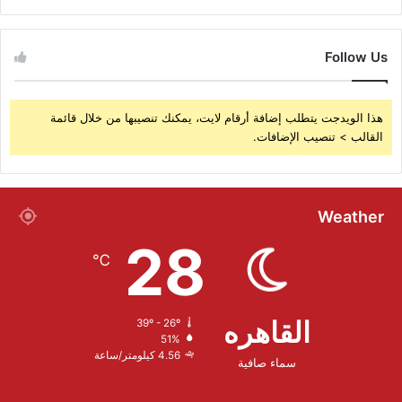
Follow Us
هذا الويدجت يتطلب إضافة أرقام لايت، يمكنك تنصيبها من خلال قائمة
القالب > تنصيب الإضافات.
Weather
28
℃
القاهره
39º - 26º
51%
4.56 كيلومتر/ساعة
سماء صافية