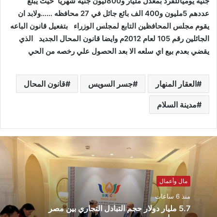
جنيه يومياللفرد بمعدل مليار و800ليون جنيه شهريا حيث يبلغ
عددهم 5مليون و400 الف بائع جائل في 27 محافظه ……ولابد ان
يقوم مجلس المحافظين التابع لمجلس الوزراء بتفعيل قانون الباعه
الجائلين رقم 105 لعام 2012م وايضا قانون المحال الجديد الذي
يقضي بعدم بيع اي سلعه الا بعد الحصول علي رخصه من الحي
العقار المنهار
جسر السويس
قانون المحال
مدينة السلام
مال وأعمال
منذ 6 ساعات
5.7 مليار دولار حجم التبادل التجاري بين مصر