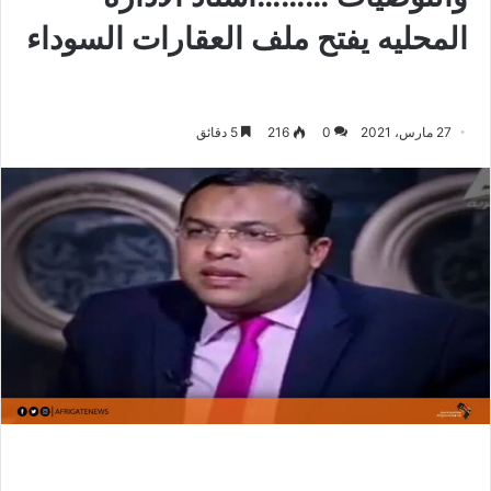
المحليه يفتح ملف العقارات السوداء
27 مارس، 2021
0
216
5 دقائق
‫ …‬