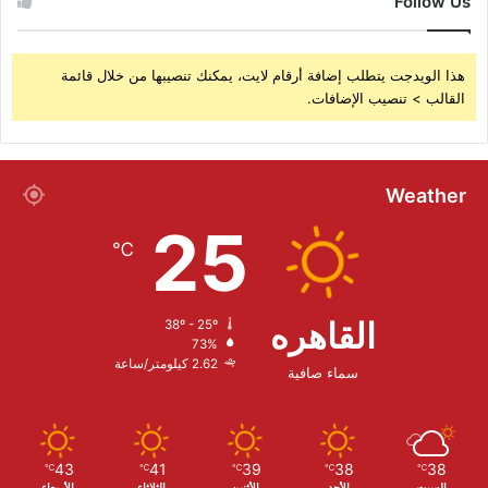
Follow Us
هذا الويدجت يتطلب إضافة أرقام لايت، يمكنك تنصيبها من خلال قائمة
القالب > تنصيب الإضافات.
Weather
25
℃
القاهره
38º - 25º
73%
2.62 كيلومتر/ساعة
سماء صافية
43
41
39
38
38
℃
℃
℃
℃
℃
السبت
الأحد
الأثنين
الثلاثاء
الأربعاء