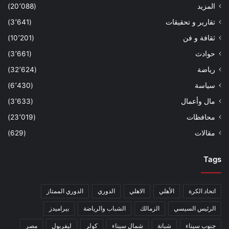
المزيد
(20٬088)
تقارير و تحقيقات
(3٬641)
ثقافة و فن
(10٬201)
حوادث
(3٬661)
رياضة
(32٬624)
سياسة
(6٬430)
مال وأعمال
(3٬633)
محافظات
(23٬019)
مقالات
(629)
Tags
اتحاد الكرة
الأهلي
الاهلي
الدوري
الدوري الممتاز
الرئيس السيسي
الزمالك
الشباب والرياضة
بيراميدز
جنوب سيناء
شبانة
شمال سيناء
كولر
ليفربول
مصر