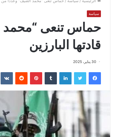
الرئيسية
/
سياسة
/
حماس تنعى “محمد الضيف” وعددًا من قاد
سياسة
حماس تنعى “محمد ا
قادتها البارزين
30 يناير، 2025
فيسبوك
تويتر
لينكدإن
بينتيريست