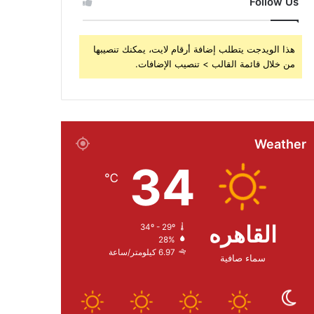
Follow Us
هذا الويدجت يتطلب إضافة أرقام لايت، يمكنك تنصيبها
من خلال قائمة القالب > تنصيب الإضافات.
Weather
34
℃
القاهره
34º - 29º
28%
6.97 كيلومتر/ساعة
سماء صافية