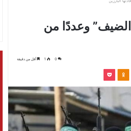
تها البارزين
لضيف” وعددًا من
0
1
أقل من دقيقة
بوكيت
Odnoklassniki