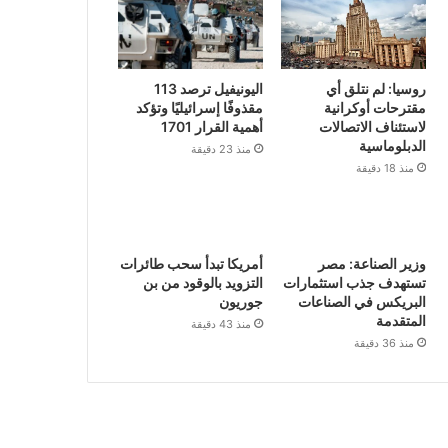
روسيا: لم نتلق أي
اليونيفيل ترصد 113
مقترحات أوكرانية
مقذوفًا إسرائيليًا وتؤكد
لاستئناف الاتصالات
أهمية القرار 1701
الدبلوماسية
منذ 23 دقيقة
منذ 18 دقيقة
وزير الصناعة: مصر
أمريكا تبدأ سحب طائرات
تستهدف جذب استثمارات
التزويد بالوقود من بن
البريكس في الصناعات
جوريون
المتقدمة
منذ 43 دقيقة
منذ 36 دقيقة