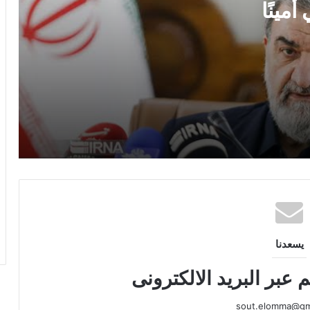
مينًا
اليونيفيل ترصد 113 مقذوفًا إسرائيليًا وتؤكد
أهمية القرار 1701
أمريكا تبدأ سحب طائرات التزويد بالوقود
من بن جوريون
هل تنقذ الحكومة المصانع الصغيرة؟.. تحرك
برلماني يطالب بخطة عاجلة لتمويل القطاع
الصناعي
يسعدنا
 عبر البريد الالكترونى
sout.elomma@gm