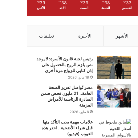
39
38
39
38
33
℃
℃
℃
℃
℃
الخميس
الجمعة
السبت
الأحد
الأثنين
الأشهر
الأخيرة
تعليقات
رئيس لجنة قانون الأسرة: لا يوجد
نص يلزم الزوج بالحصول على
إذن كتابي للزواج مرة أخرى
18 مايو، 2026
مصر تُواصل تعزيز الصحة
العامة.. 21 مليون فحص ضمن
المبادرة الرئاسية للأمراض
المزمنة
8 مايو، 2026
علامات مهمة يجب التأكد منها
قبل شراء الأضحية.. احذر هذه
العيوب (فيديو)