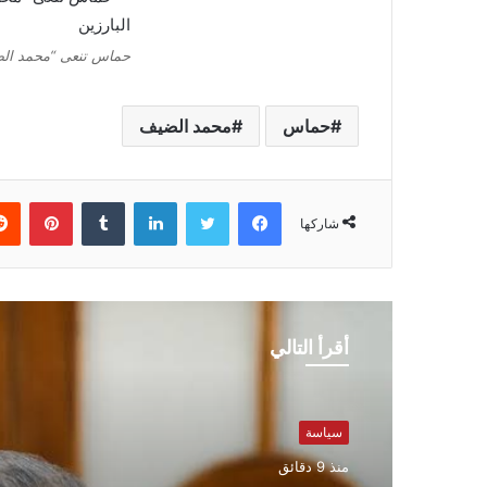
حماس تنعى “محمد الضيف
حماس
محمد الضيف
فيسبوك
تويتر
لينكدإن
بينتي
شاركها
أقرأ التالي
سياسة
منذ 9 دقائق