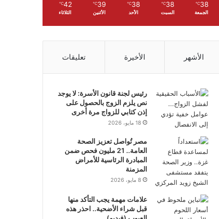
42
39
38
38
38
℃
℃
℃
℃
℃
الجمعة
السبت
الأحد
الأثنين
الثلاثاء
الأشهر
الأخيرة
تعليقات
رئيس لجنة قانون الأسرة: لا يوجد
نص يلزم الزوج بالحصول على
إذن كتابي للزواج مرة أخرى
18 مايو، 2026
مصر تُواصل تعزيز الصحة
العامة.. 21 مليون فحص ضمن
المبادرة الرئاسية للأمراض
المزمنة
8 مايو، 2026
علامات مهمة يجب التأكد منها
قبل شراء الأضحية.. احذر هذه
العيوب (فيديو)