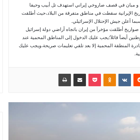
 و مبان في قصف صاروخي إيراني استهدف تل أبيب وحيفا
اريخ الإيرانية سقطت في مناطق متفرقة من البلاد،حيث أطلقت
سبما أعلن جيش الإحتلال الإسرائيلي.
 صواريخ أطلقت مؤخرآ من إيران باتجاه أراضي دولة إسرائيل
طنين أيضآ قائلآ؛يجب عليك الدخول إلى المناطق المحمية عند
غادرة المنطقة المحمية إلا بعد تلقي تعليمات صريحة،ويجب عليك
ة.
ريست
بوكيت
Odnoklassniki
مشاركة عبر البريد
طباعة
رئيس مدينة الحسنة يتابع أعمال النظافة
والتجميل.رئيس مدينة الحسنة يتابع رفع
المخلفات ويشدد على تحسين المظهر
الحضاري. حملات مكثفة لرفع المخلفات
وتحسين الشوارع
اللواء سمير فرج يشيد بمستشفى بهية: صرح
طبي عالمي يقدم علاج سرطان الثدي مجانًا