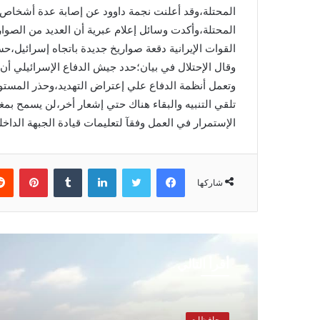
المحتلة،وقد أعلنت نجمة داوود عن إصابة عدة أشخاص
المحتلة،وأكدت وسائل إعلام عبرية أن العديد من الصو
القوات الإيرانية دقعة صواريخ جديدة باتجاه إسرائيل،ح
وقال الإحتلال في بيان؛حدد جيش الدفاع الإسرائيلي أن
وتعمل أنظمة الدفاع علي إعتراض التهديد،وحذر المستو
تلقي التنبيه والبقاء هناك حتي إشعار أخر،لن يسمح بم
الإستمرار في العمل وفقآ لتعليمات قيادة الجبهة الداخلي
فيسبوك
تويتر
لينكدإن
بينتي
شاركها
أقرأ التالي
محافظات