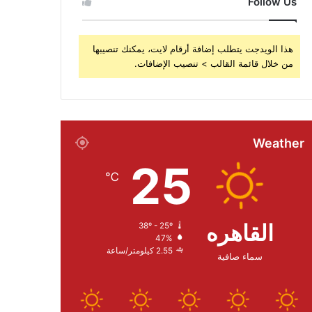
Follow Us
هذا الويدجت يتطلب إضافة أرقام لايت، يمكنك تنصيبها
من خلال قائمة القالب > تنصيب الإضافات.
Weather
25
℃
القاهره
38º - 25º
47%
2.55 كيلومتر/ساعة
سماء صافية