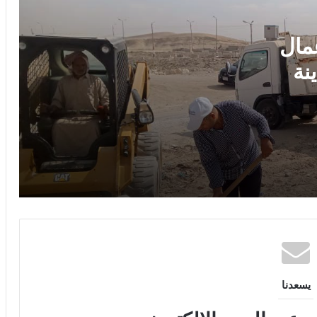
وخدمات تضاهي أوروبا
عمال
المستشفى الإماراتي العائم بالعريش
يستقبل 9 حالات جديدة من غزة ويرفع
نة
إجمالي المستفيدين إلى 104 ضمن «الفارس
الشهم 3»
 ويشدد
وزارة الدولة للإعلام تطلق دعوة للاستخدام
ري.
المسؤول للتواصل الاجتماعي.. نحو فضاء
رقمي مصري أكثر أمانًا واحترامًا
ت
تهنئة
يسعدنا