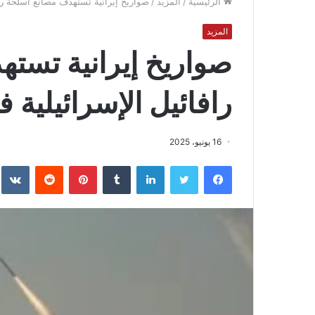
الرئيسية
/
المزيد
/
صواريخ إيرانية تستهدف مصانع أسلحة رافا
المزيد
صواريخ إيرانية تست
رافائيل الإسرائيلية ف
16 يونيو، 2025
فيسبوك
تويتر
لينكدإن
بينتيريست