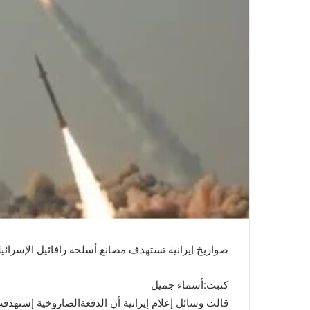
صواريخ إيرانية تستهدف مصانع أسلحة رافائيل الإسرائيلي
كتبت:أسماء جميل
قالت وسائل إعلام إيرانية أن الدفعةالصاروخية إستهدفت 