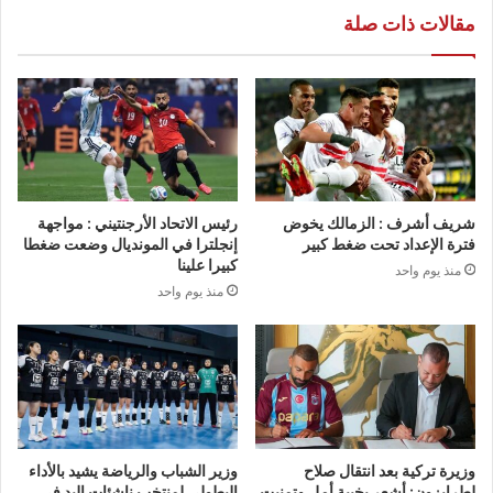
مقالات ذات صلة
شريف أشرف : الزمالك يخوض
رئيس الاتحاد الأرجنتيني : مواجهة
فترة الإعداد تحت ضغط كبير
إنجلترا في المونديال وضعت ضغطا
كبيرا علينا
منذ يوم واحد
منذ يوم واحد
وزيرة تركية بعد انتقال صلاح
وزير الشباب والرياضة يشيد بالأداء
لطرابزون: أشعر بخيبة أمل وتمنيت
البطولي لمنتخب ناشئات اليد في