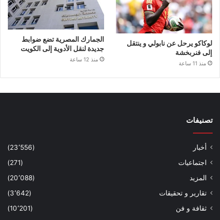
الجمارك المصرية تضع ضوابط
لوكاكو يرحل عن نابولي و ينتقل
جديدة لنقل الأدوية إلى الكويت
إلى فنربخشة
منذ 12 ساعة
منذ 11 ساعة
تصنيفات
أخبار
(23٬556)
اجتماعيات
(271)
المزيد
(20٬088)
تقارير و تحقيقات
(3٬642)
ثقافة و فن
(10٬201)