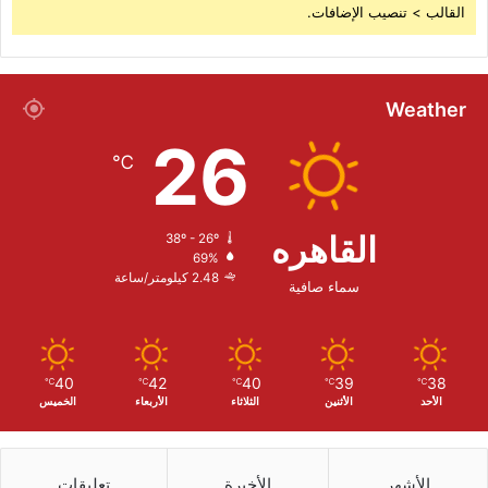
القالب > تنصيب الإضافات.
Weather
26
℃
القاهره
38º - 26º
69%
2.48 كيلومتر/ساعة
سماء صافية
40
42
40
39
38
℃
℃
℃
℃
℃
الأحد
الأثنين
الثلاثاء
الأربعاء
الخميس
الأشهر
الأخيرة
تعليقات