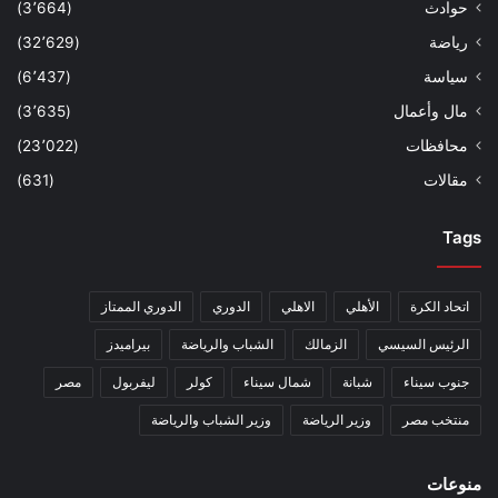
حوادث
(3٬664)
رياضة
(32٬629)
سياسة
(6٬437)
مال وأعمال
(3٬635)
محافظات
(23٬022)
مقالات
(631)
Tags
اتحاد الكرة
الأهلي
الاهلي
الدوري
الدوري الممتاز
الرئيس السيسي
الزمالك
الشباب والرياضة
بيراميدز
جنوب سيناء
شبانة
شمال سيناء
كولر
ليفربول
مصر
منتخب مصر
وزير الرياضة
وزير الشباب والرياضة
منوعات