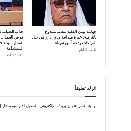
جهامة يهنئ العقيد محمد ممدوح
جذب الشباب لل
بالترقية: خبرة ميدانية ودور بارز في حل
فرص العمل.. أب
النزاعات ودعم أمن سيناء
شمال سيناء حول
المستدامة
منذ 3 أيام
منذ 3 أيام
اترك تعليقاً
لن يتم نشر عنوان بريدك الإلكتروني.
الحقول الإلزامية مشار إل