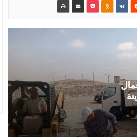
رئيس مدينة الحسنة يتابع أعمال النظافة
والتجميل.رئيس مدينة الحسنة يتابع رفع
المخلفات ويشدد على تحسين المظهر
الحضاري. حملات مكثفة لرفع المخلفات
وتحسين الشوارع
اللواء سمير فرج يشيد بمستشفى بهية: صرح
طبي عالمي يقدم علاج سرطان الثدي مجانًا
وخدمات تضاهي أوروبا
عمال
المستشفى الإماراتي العائم بالعريش
يستقبل 9 حالات جديدة من غزة ويرفع
نة
إجمالي المستفيدين إلى 104 ضمن «الفارس
الشهم 3»
 ويشدد
وزارة الدولة للإعلام تطلق دعوة للاستخدام
ري.
المسؤول للتواصل الاجتماعي.. نحو فضاء
رقمي مصري أكثر أمانًا واحترامًا
ت