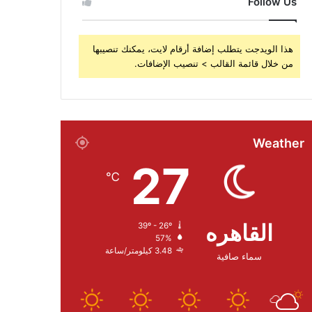
Follow Us
هذا الويدجت يتطلب إضافة أرقام لايت، يمكنك تنصيبها
من خلال قائمة القالب > تنصيب الإضافات.
Weather
27
℃
القاهره
39º - 26º
57%
3.48 كيلومتر/ساعة
سماء صافية