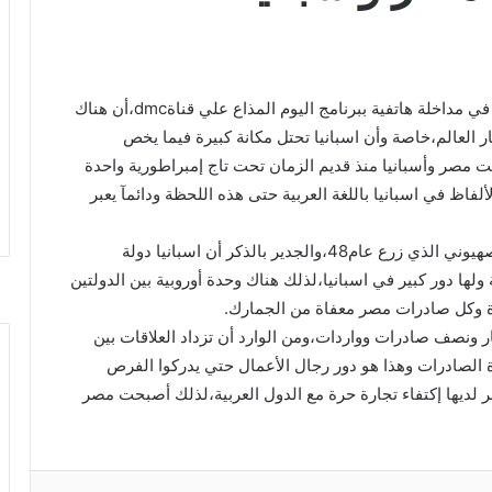
أكد السفير جمال بيومي مساعد وزير الخارجية الأسبق في مداخلة هاتفية ببرنامج اليوم المذاع علي قناةdmc،أن هناك
ظار العالم،خاصة وأن اسبانيا تحتل مكانة كبيرة فيما يخص
نت مصر وأسبانيا منذ قديم الزمان تحت تاج إمبراطورية واحدة
ألفاظ في اسبانيا باللغة العربية حتى هذه اللحظة ودائمآ يعبر
وأضاف،ظلت أسبانيا حتي عام 72 لا تعترف بالكيان الصهيوني الذي زرع عام48،والجدير بالذكر أن اسبانيا دولة
لها دور كبير في اسبانيا،لذلك هناك وحدة أوروبية بين الدولتين
تازة وكل صادرات مصر معفاة من الجمارك.
ار ونصف صادرات وواردات،ومن الوارد أن تزداد العلاقات بين
ة الصادرات وهذا هو دور رجال الأعمال حتي يدركوا الفرص
 لديها إكتفاء تجارة حرة مع الدول العربية،لذلك أصبحت مصر
ريست
بوكيت
Odnoklassniki
مشاركة عبر البريد
طباعة