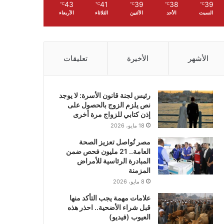
43
41
39
38
39
℃
℃
℃
℃
℃
السبت
الأحد
الأثنين
الثلاثاء
الأربعاء
الأشهر
الأخيرة
تعليقات
رئيس لجنة قانون الأسرة: لا يوجد
نص يلزم الزوج بالحصول على
إذن كتابي للزواج مرة أخرى
18 مايو، 2026
مصر تُواصل تعزيز الصحة
العامة.. 21 مليون فحص ضمن
المبادرة الرئاسية للأمراض
المزمنة
8 مايو، 2026
علامات مهمة يجب التأكد منها
قبل شراء الأضحية.. احذر هذه
العيوب (فيديو)