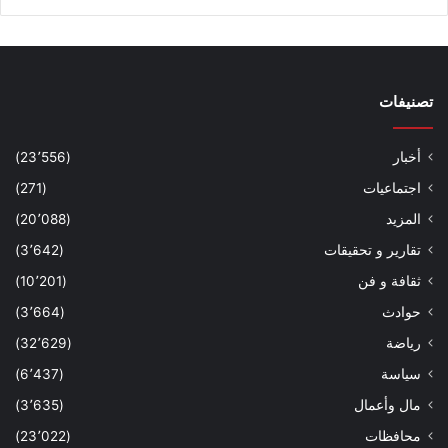
تصنيفات
أخبار
(23٬556)
اجتماعيات
(271)
المزيد
(20٬088)
تقارير و تحقيقات
(3٬642)
ثقافة و فن
(10٬201)
حوادث
(3٬664)
رياضة
(32٬629)
سياسة
(6٬437)
مال وأعمال
(3٬635)
محافظات
(23٬022)