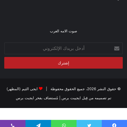
صوت الامه العرب
أدخل
بريدك
الإلكتروني
© حقوق النشر 2026، جميع الحقوق محفوظة |
ايجى الثيم (المظهر)
تم تصميمه من قِبل ايجيبت برس
| مُستضاف بفخر
ايجبت برس
setInterval(function () { jQuery("#matches-