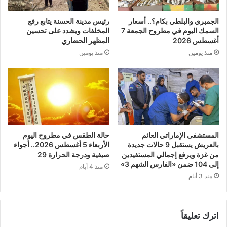
الجمبري والبلطي بكام؟.. أسعار
رئيس مدينة الحسنة يتابع رفع
السمك اليوم في مطروح الجمعة 7
المخلفات ويشدد على تحسين
أغسطس 2026
المظهر الحضاري
منذ يومين
منذ يومين
المستشفى الإماراتي العائم
حالة الطقس في مطروح اليوم
بالعريش يستقبل 9 حالات جديدة
الأربعاء 5 أغسطس 2026.. أجواء
من غزة ويرفع إجمالي المستفيدين
صيفية ودرجة الحرارة 29
إلى 104 ضمن «الفارس الشهم 3»
منذ 4 أيام
منذ 3 أيام
اترك تعليقاً