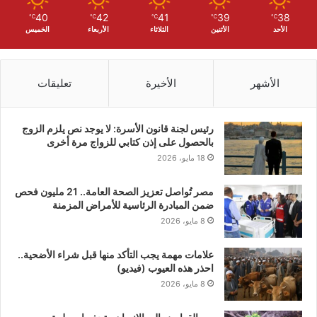
40
42
41
39
38
℃
℃
℃
℃
℃
الأحد
الأثنين
الثلاثاء
الأربعاء
الخميس
الأشهر
الأخيرة
تعليقات
رئيس لجنة قانون الأسرة: لا يوجد نص يلزم الزوج
بالحصول على إذن كتابي للزواج مرة أخرى
18 مايو، 2026
مصر تُواصل تعزيز الصحة العامة.. 21 مليون فحص
ضمن المبادرة الرئاسية للأمراض المزمنة
8 مايو، 2026
علامات مهمة يجب التأكد منها قبل شراء الأضحية..
احذر هذه العيوب (فيديو)
8 مايو، 2026