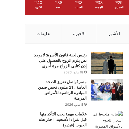
40
38
38
38
29
℃
℃
℃
℃
℃
الخميس
الجمعة
السبت
الأحد
الأثنين
الأشهر
الأخيرة
تعليقات
رئيس لجنة قانون الأسرة: لا يوجد
نص يلزم الزوج بالحصول على
إذن كتابي للزواج مرة أخرى
18 مايو، 2026
مصر تُواصل تعزيز الصحة
العامة.. 21 مليون فحص ضمن
المبادرة الرئاسية للأمراض
المزمنة
8 مايو، 2026
علامات مهمة يجب التأكد منها
قبل شراء الأضحية.. احذر هذه
العيوب (فيديو)