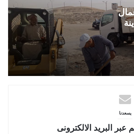
عمال
اللواء سمير فرج يشيد بمستشفى بهية: صرح
طبي عالمي يقدم علاج سرطان الثدي مجانًا
نة
وخدمات تضاهي أوروبا
 ويشدد
المستشفى الإماراتي العائم بالعريش
ري.
يستقبل 9 حالات جديدة من غزة ويرفع
إجمالي المستفيدين إلى 104 ضمن «الفارس
ت
الشهم 3»
وزارة العدل تُواصل التوسع الرقمي في
مكاتب الشهر العقاري..
يسعدنا
 عبر البريد الالكترونى