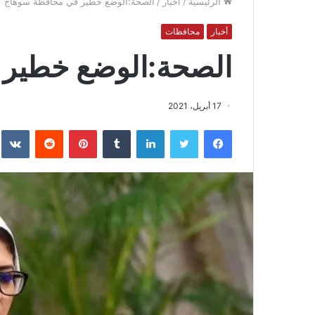
الرئيسية
/
أخبار
/
الصحة:الوضع خطير في محافظة سوهاج
أخبار
محافظات
الصحة:الوضع خطير
17 أبريل، 2021
فيسبوك
تويتر
لينكدإن
بينتيريست