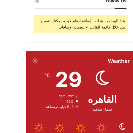
Follow Us
هذا الويدجت يتطلب إضافة أرقام لايت، يمكنك تنصيبها
من خلال قائمة القالب > تنصيب الإضافات.
Weather
29
℃
القاهره
29º - 29º
45%
5.18 كيلومتر/ساعة
سماء صافية