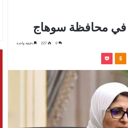
 في محافظة سوهاج
0
227
دقيقة واحدة
بوكيت
Odnoklassniki