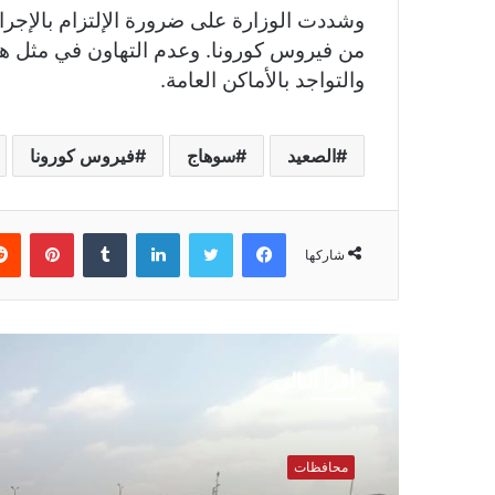
وشددت الوزارة على ضرورة الإلتزام بالإجراءا
من فيروس كورونا. وعدم التهاون في مثل هذ
والتواجد بالأماكن العامة.
الصعيد
سوهاج
فيروس كورونا
فيسبوك
تويتر
لينكدإن
بينتي
شاركها
أقرأ التالي
محافظات