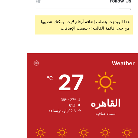
Follow Us
هذا الويدجت يتطلب إضافة أرقام لايت، يمكنك تنصيبها
من خلال قائمة القالب > تنصيب الإضافات.
Weather
27
℃
القاهره
38º - 27º
61%
2.6 كيلومتر/ساعة
سماء صافية