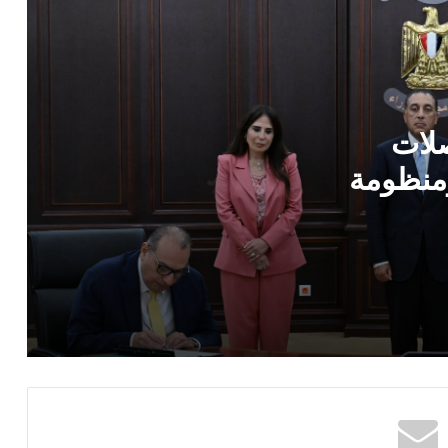
وزير الخارجية يؤكد دعم مصر للقضية
الفلسطينية ويرفض إجراءات إسرائيل في
الأراضي المحتلة
لات
مدبولي يتابع مشروعات مياه الشرب
والصرف الصحي.. توجيهات بسرعة التنفيذ
 مركبة ومنظومة
وتحسين جودة الخدمات
​إجراء احترازي: تخفيض سرعة القطارات
بالمناطق المتأثرة بارتفاع درجات الحرارة
التعليم العالي: إغلاق باب التسجيل لاختبارات
القدرات غدًا الخميس،ولن يتم مد المهلة