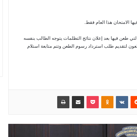
لتي طعن فيها بعد إعلان نتائج التظلمات يتوجه الطالب بنفسه
لطعون لتقديم طلب استرداد رسوم الطعن وتتم متابعة استلام
ريست
بوكيت
Odnoklassniki
مشاركة عبر البريد
طباعة
مدبولي يشهد إطلاق «مواصلات مدن
مصر».. 200 مركبة ومنظومة نقل ذكية في
المدن الجديدة