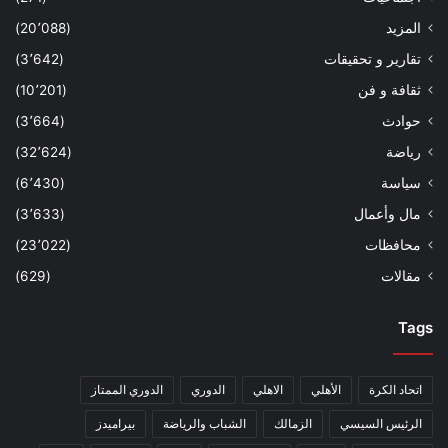
المزيد
(20٬088)
تقارير و تحقيقات
(3٬642)
ثقافة و فن
(10٬201)
حوادث
(3٬664)
رياضة
(32٬624)
سياسة
(6٬430)
مال وأعمال
(3٬633)
محافظات
(23٬022)
مقالات
(629)
Tags
اتحاد الكرة
الأهلي
الاهلي
الدوري
الدوري الممتاز
الرئيس السيسي
الزمالك
الشباب والرياضة
بيراميدز