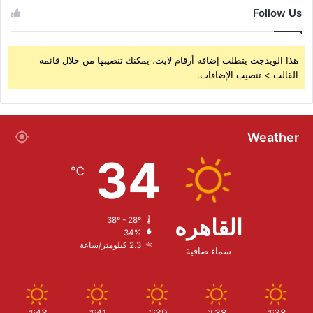
Follow Us
هذا الويدجت يتطلب إضافة أرقام لايت، يمكنك تنصيبها من خلال قائمة
القالب > تنصيب الإضافات.
Weather
34
℃
القاهره
38º - 28º
34%
2.3 كيلومتر/ساعة
سماء صافية
43
41
39
38
38
℃
℃
℃
℃
℃