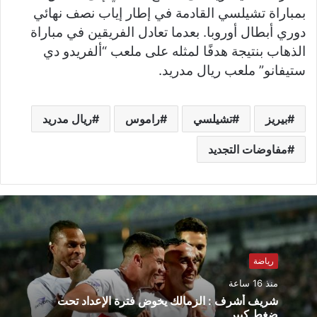
بمباراة تشيلسي القادمة في إطار إياب نصف نهائي
دوري أبطال أوروبا. بعدما تعادل الفريقين في مباراة
الذهاب بنتيجة هدفًا لمثله على ملعب “ألفريدو دي
ستيفانو” ملعب ريال مدريد.
بيريز
تشيلسي
راموس
ريال مدريد
مفاوضات التجديد
رياضة
منذ 16 ساعة
شريف أشرف : الزمالك يخوض فترة الإعداد تحت
ضغط كبير