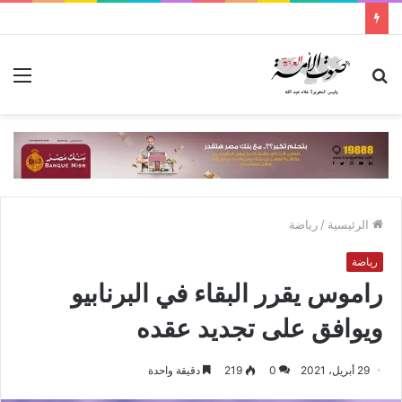
بحث
الق
عن
الرئيسية
/
رياضة
رياضة
راموس يقرر البقاء في البرنابيو
ويوافق على تجديد عقده
29 أبريل، 2021
0
219
دقيقة واحدة