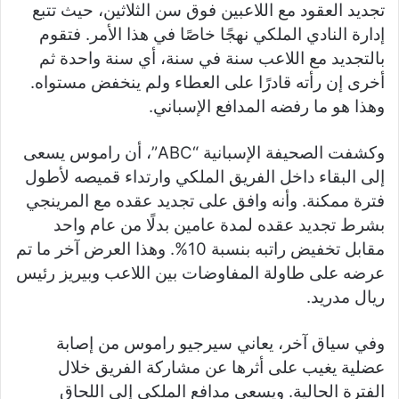
تجديد العقود مع اللاعبين فوق سن الثلاثين، حيث تتبع
إدارة النادي الملكي نهجًا خاصًا في هذا الأمر. فتقوم
بالتجديد مع اللاعب سنة في سنة، أي سنة واحدة ثم
أخرى إن رأته قادرًا على العطاء ولم ينخفض مستواه.
وهذا هو ما رفضه المدافع الإسباني.
وكشفت الصحيفة الإسبانية “ABC”، أن راموس يسعى
إلى البقاء داخل الفريق الملكي وارتداء قميصه لأطول
فترة ممكنة. وأنه وافق على تجديد عقده مع المرينجي
بشرط تجديد عقده لمدة عامين بدلًا من عام واحد
مقابل تخفيض راتبه بنسبة 10%. وهذا العرض آخر ما تم
عرضه على طاولة المفاوضات بين اللاعب وبيريز رئيس
ريال مدريد.
وفي سياق آخر، يعاني سيرجيو راموس من إصابة
عضلية يغيب على أثرها عن مشاركة الفريق خلال
الفترة الحالية. ويسعى مدافع الملكي إلى اللحاق