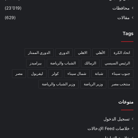
محافظات
(23٬019)
مقالات
(629)
Tags
اتحاد الكرة
الأهلي
الاهلي
الدوري
الدوري الممتاز
الرئيس السيسي
الزمالك
الشباب والرياضة
بيراميدز
جنوب سيناء
شبانة
شمال سيناء
كولر
ليفربول
مصر
منتخب مصر
وزير الرياضة
وزير الشباب والرياضة
منوعات
تسجيل الدخول
خلاصات Feed الإدخالات
خلاصة التعليقات