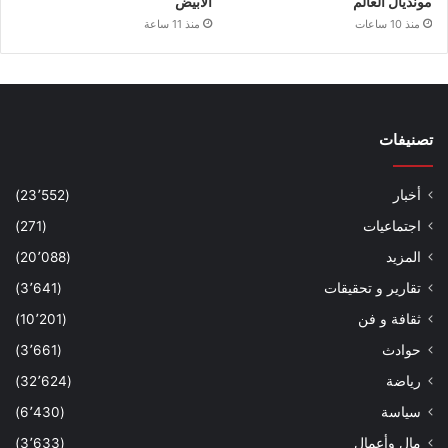
مونديال العالم
الأبيض
منذ 10 ساعات
منذ 11 ساعة
تصنيفات
أخبار
(23٬552)
اجتماعيات
(271)
المزيد
(20٬088)
تقارير و تحقيقات
(3٬641)
ثقافة و فن
(10٬201)
حوادث
(3٬661)
رياضة
(32٬624)
سياسة
(6٬430)
مال وأعمال
(3٬633)