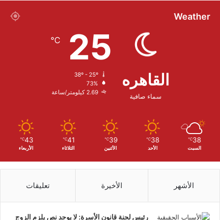
Weather
25
℃
القاهره
38º - 25º
73%
2.69 كيلومتر/ساعة
سماء صافية
43
41
39
38
38
℃
℃
℃
℃
℃
السبت
الأحد
الأثنين
الثلاثاء
الأربعاء
الأشهر
الأخيرة
تعليقات
رئيس لجنة قانون الأسرة: لا يوجد نص يلزم الزوج