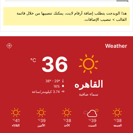
هذا الويدجت يتطلب إضافة أرقام لايت، يمكنك تنصيبها من خلال قائمة
القالب > تنصيب الإضافات.
Weather
36
℃
القاهره
38º - 29º
16%
3.74 كيلومتر/ساعة
سماء صافية
41
39
38
39
38
℃
℃
℃
℃
℃
الجمعة
السبت
الأحد
الأثنين
الثلاثاء