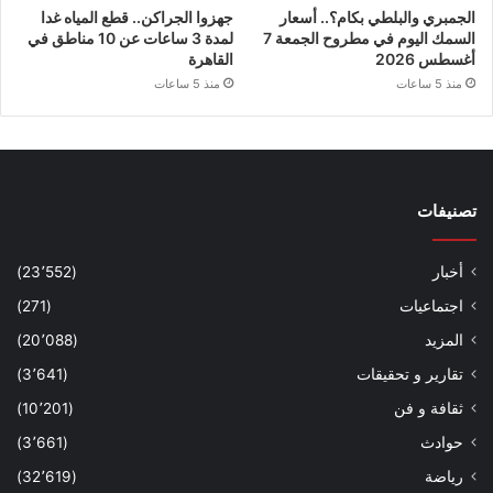
الجمبري والبلطي بكام؟.. أسعار
جهزوا الجراكن.. قطع المياه غدا
السمك اليوم في مطروح الجمعة 7
لمدة 3 ساعات عن 10 مناطق في
أغسطس 2026
القاهرة
منذ 5 ساعات
منذ 5 ساعات
تصنيفات
أخبار
(23٬552)
اجتماعيات
(271)
المزيد
(20٬088)
تقارير و تحقيقات
(3٬641)
ثقافة و فن
(10٬201)
حوادث
(3٬661)
رياضة
(32٬619)