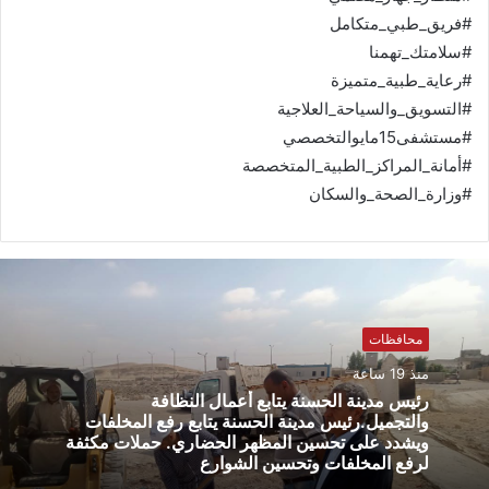
#فريق_طبي_متكامل
#سلامتك_تهمنا
#رعاية_طبية_متميزة
#التسويق_والسياحة_العلاجية
#مستشفى15مايوالتخصصي
#أمانة_المراكز_الطبية_المتخصصة
#وزارة_الصحة_والسكان
محافظات
منذ 19 ساعة
رئيس مدينة الحسنة يتابع أعمال النظافة
والتجميل.رئيس مدينة الحسنة يتابع رفع المخلفات
ويشدد على تحسين المظهر الحضاري. حملات مكثفة
لرفع المخلفات وتحسين الشوارع