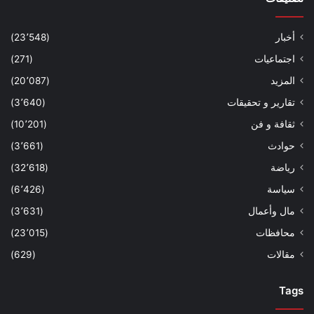
أخبار
(23٬548)
اجتماعيات
(271)
المزيد
(20٬087)
تقارير و تحقيقات
(3٬640)
ثقافة و فن
(10٬201)
حوادث
(3٬661)
رياضة
(32٬618)
سياسة
(6٬426)
مال وأعمال
(3٬631)
محافظات
(23٬015)
مقالات
(629)
Tags