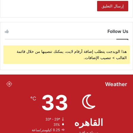
Follow Us
هذا الويدجت يتطلب إضافة أرقام لايت، يمكنك تنصيبها من خلال قائمة
القالب > تنصيب الإضافات.
Weather
33
℃
القاهره
33º - 29º
31%
8.25 كيلومتر/ساعة
سماء صافية