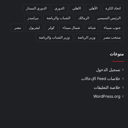
اتحاد الكرة
الأهلي
الاهلي
الدوري
الدوري الممتاز
الرئيس السيسي
الزمالك
الشباب والرياضة
بيراميدز
جنوب سيناء
شبانة
شمال سيناء
كولر
ليفربول
مصر
منتخب مصر
وزير الرياضة
وزير الشباب والرياضة
منوعات
تسجيل الدخول
خلاصات Feed الإدخالات
خلاصة التعليقات
WordPress.org