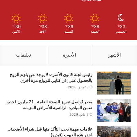
39
38
39
38
33
℃
℃
℃
℃
℃
الخميس
الجمعة
السبت
الأحد
الأثنين
الأشهر
الأخيرة
تعليقات
رئيس لجنة قانون الأسرة: لا يوجد نص يلزم الزوج
بالحصول على إذن كتابي للزواج مرة أخرى
18 مايو، 2026
مصر تُواصل تعزيز الصحة العامة.. 21 مليون فحص
ضمن المبادرة الرئاسية للأمراض المزمنة
8 مايو، 2026
علامات مهمة يجب التأكد منها قبل شراء الأضحية..
احذر هذه العيوب (فيديو)