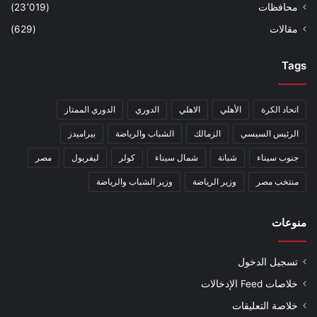
محافظات
(23٬019)
مقالات
(629)
Tags
اتحاد الكرة
الأهلي
الاهلي
الدوري
الدوري الممتاز
الرئيس السيسي
الزمالك
الشباب والرياضة
بيراميدز
جنوب سيناء
شبانة
شمال سيناء
كولر
ليفربول
مصر
منتخب مصر
وزير الرياضة
وزير الشباب والرياضة
منوعات
تسجيل الدخول
خلاصات Feed الإدخالات
خلاصة التعليقات