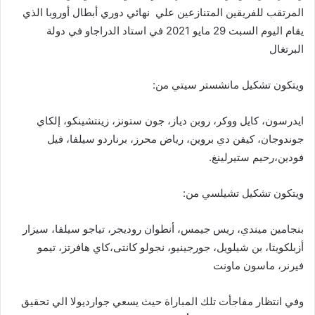
المرتقب
للفريقين
المتنازعين
علي
نهائي
دوري
أبطال
أوروبا
الذي
يقام
اليوم
السبت
29
مايو
2021
في
استاد
الدراجاو
في
دولة
البرتغال
ويتكون
تشكيل
مانشستر
سيتي
من:
ايدرسون،
كايل
ووكر،
روبن
دياز،
جون
ستونز،
زينتشينكو،
إلكاي
جوندوجان،
كيفن
دي
بروين،
رياض
محرز،
برناردو
سيلفا،
فيل
فودين،
رحيم
ستيرلينغ
.
ويتكون
تشكيل
تشيلسي
من:
بنجامين
ميندي،
ريس
جيمس،
أنطوان
روديجر،
تياجو
سيلفا،
سيزار
أزبلكويتا،
بن
شيلويل،
جورجينيو،
نجولو
كانتى،كاي
هافرتز،
تيمو
فيرنر
،
ماسون
ماونت
وفي
انتظار
مفاجأت
تلك
المباراة
حيث
يسعي
جوارديولا
الي
تحقيق