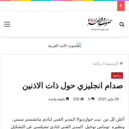
بحث
الق
عن
الرئيسية
/
رياضة
رياضة
صدام انجليزي حول ذات الاذنين
29 مايو، 2021
0
220
دقيقة واحدة
أعلن
كل
من
بيب
جوارديولا
المدير
الفني
لنادي
مانشستر
سيتي،
ونظيره
توماس
توخيل
المدير
الفني
لنادي
تشيلسي
عن
التشكيل