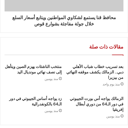
محافظ قنا يستمع لشكاوي المواطنين ويتابع أسعار السلع
خلال جولة مفاجئة بشوارع قوص
مقالات ذات صلة
بعد تسريب خطاب شباب الأهلي
منتخب الناشئات يهزم الصين ويتأهل
دبي.. الزمالك يكشف موقفه النهائي
إلى نصف نهائي مونديال اليد
من بيزيرا
منذ يومين
منذ يوم واحد
الزمالك يواجه أس بورت الجيبوتي
زد يواجه أساس الجيبوتي في دور
في دور الـ64 من دوري أبطال
الـ64 بالكونفدرالية
إفريقيا
منذ يومين
منذ يومين