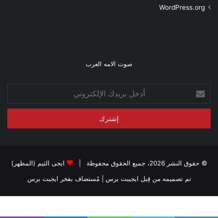
WordPress.org
صوت الامه العرب
أدخل
بريدك
الإلكتروني
© حقوق النشر 2026، جميع الحقوق محفوظة |
ايجى الثيم (المظهر)
تم تصميمه من قِبل ايجيبت برس
| مُستضاف بفخر
ايجبت برس