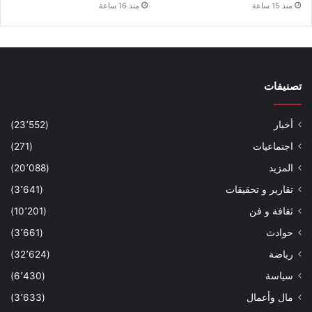
منذ 15 ساعة
منذ 16 ساعة
تصنيفات
أخبار
(23٬552)
اجتماعيات
(271)
المزيد
(20٬088)
تقارير و تحقيقات
(3٬641)
ثقافة و فن
(10٬201)
حوادث
(3٬661)
رياضة
(32٬624)
سياسة
(6٬430)
مال وأعمال
(3٬633)