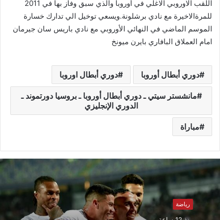
اللقب
الاوروبي
الاغلي
في
أوروبا
والذي
سبق
وفاز
بها
في
2011
للمرة
الاخيرة
مع
نادي
برشلونة
.
ويسعي
توخيل
الي
تدارك
خسارة
الموسم
الماضي
في
النهائي
الأوروبي
مع
نادي
باريس
سان
جيرمان
امام
العملاق
البافاري
بايرن
ميونخ
دوري أبطال أوروبا
دوري أبطال اوروبا
مانشستر سيتي ـ دوري أبطال أوروبا ـ بروسيا دورتموند ـ
الدوري الإنجليزي
مباراة
رياضة
منذ 12 ساعة