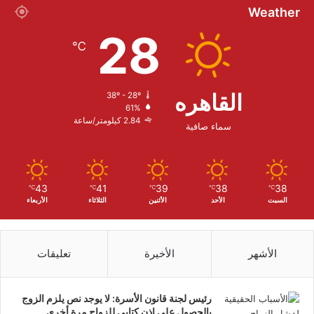
Weather
28
℃
القاهره
38º - 28º
61%
2.84 كيلومتر/ساعة
سماء صافية
43
41
39
38
38
℃
℃
℃
℃
℃
السبت
الأحد
الأثنين
الثلاثاء
الأربعاء
الأشهر
الأخيرة
تعليقات
رئيس لجنة قانون الأسرة: لا يوجد نص يلزم الزوج
بالحصول على إذن كتابي للزواج مرة أخرى