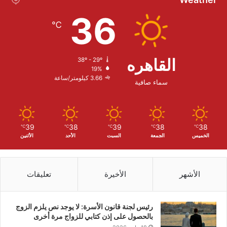
36
℃
القاهره
38º - 29º
19%
3.66 كيلومتر/ساعة
سماء صافية
39
38
39
38
38
℃
℃
℃
℃
℃
الخميس
الجمعة
السبت
الأحد
الأثنين
الأشهر
الأخيرة
تعليقات
رئيس لجنة قانون الأسرة: لا يوجد نص يلزم الزوج
بالحصول على إذن كتابي للزواج مرة أخرى