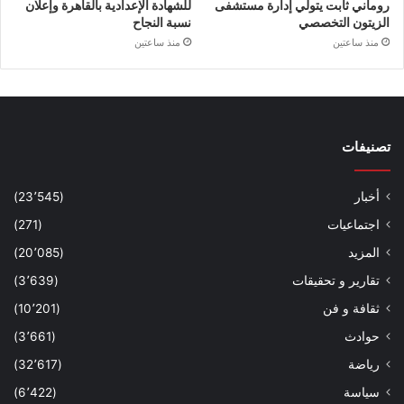
للشهادة الإعدادية بالقاهرة وإعلان
روماني ثابت يتولي إدارة مستشفى
نسبة النجاح
الزيتون التخصصي
منذ ساعتين
منذ ساعتين
تصنيفات
أخبار
(23٬545)
اجتماعيات
(271)
المزيد
(20٬085)
تقارير و تحقيقات
(3٬639)
ثقافة و فن
(10٬201)
حوادث
(3٬661)
رياضة
(32٬617)
سياسة
(6٬422)