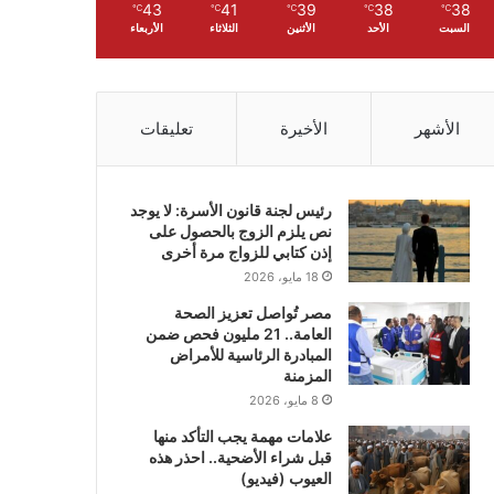
43
41
39
38
38
℃
℃
℃
℃
℃
السبت
الأحد
الأثنين
الثلاثاء
الأربعاء
الأشهر
الأخيرة
تعليقات
رئيس لجنة قانون الأسرة: لا يوجد
نص يلزم الزوج بالحصول على
إذن كتابي للزواج مرة أخرى
18 مايو، 2026
مصر تُواصل تعزيز الصحة
العامة.. 21 مليون فحص ضمن
المبادرة الرئاسية للأمراض
المزمنة
8 مايو، 2026
علامات مهمة يجب التأكد منها
قبل شراء الأضحية.. احذر هذه
العيوب (فيديو)