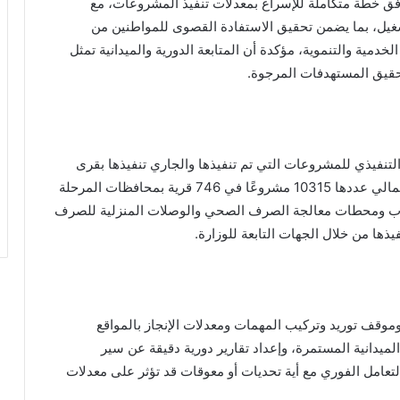
ق خطة متكاملة للإسراع بمعدلات تنفيذ المشروعات، مع
لتشغيل، بما يضمن تحقيق الاستفادة القصوى للمواطنين من
دمية والتنموية، مؤكدة أن المتابعة الدورية والميدانية تمثل
تحقيق المستهدفات المرجوة.
التنفيذي للمشروعات التي تم تنفيذها والجاري تنفيذها بقرى
«حياة كريمة» نطاق عمل وزارة الإسكان، والتي يبلغ إجمالي عددها 10315 مشروعًا في 746 قرية بمحافظات المرحلة
ب ومحطات معالجة الصرف الصحي والوصلات المنزلية للصرف
ها من خلال الجهات التابعة للوزارة.
قف توريد وتركيب المهمات ومعدلات الإنجاز بالمواقع
ميدانية المستمرة، وإعداد تقارير دورية دقيقة عن سير
لتعامل الفوري مع أية تحديات أو معوقات قد تؤثر على معدلات