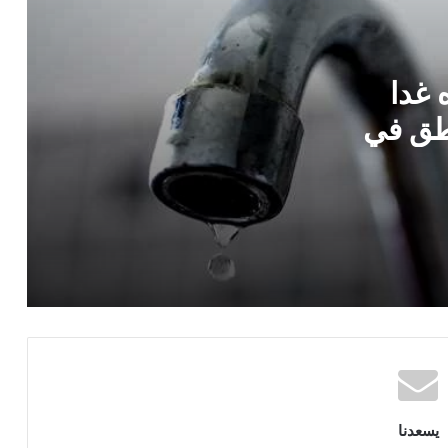
شهر أغسطس 2026 والحد الأدنى للأجور
بعد الزيادة
 غدا
الأرصاد تكشف حالة الطقس الأيام القادمة..
الحرارة تصل لـ45 درجة وتحذير من الشبورة
ت عن 10 مناطق في
توقيع اتفاقية تأسيس شركة مواصلات مدن
مصر..اعرف التفاصيل
اللواء سمير فرج يشيد بمستشفى بهية: صرح
طبي عالمي يقدم علاج سرطان الثدي مجانًا
وخدمات تضاهي أوروبا
يسعدنا