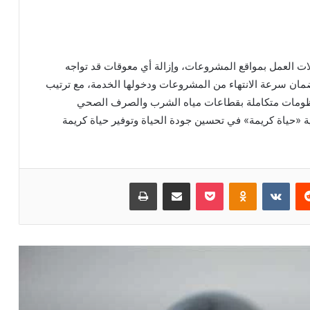
ات العمل بمواقع المشروعات، وإزالة أي معوقات قد تواجه
ضمان سرعة الانتهاء من المشروعات ودخولها الخدمة، مع ترتيب
نظومات متكاملة بقطاعات مياه الشرب والصرف الصحي
ة «حياة كريمة» في تحسين جودة الحياة وتوفير حياة كريمة
ريست
بوكيت
Odnoklassniki
مشاركة عبر البريد
طباعة
جهزوا الجراكن.. قطع المياه غدا لمدة 3
ساعات عن 10 مناطق في القاهرة
جهز نفسك للقبض.. موعد صرف مرتبات