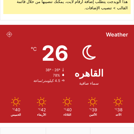
هذا الويدجت يتطلب إضافة أرقام لايت، يمكنك تنصيبها من خلال قائمة
القالب > تنصيب الإضافات.
Weather
26
℃
القاهره
38º - 26º
78%
4.5 كيلومتر/ساعة
سماء صافية
40
42
40
39
38
℃
℃
℃
℃
℃
الأحد
الأثنين
الثلاثاء
الأربعاء
الخميس