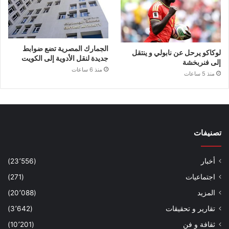
الجمارك المصرية تضع ضوابط
لوكاكو يرحل عن نابولي و ينتقل
جديدة لنقل الأدوية إلى الكويت
إلى فنربخشة
منذ 6 ساعات
منذ 5 ساعات
تصنيفات
أخبار
(23٬556)
اجتماعيات
(271)
المزيد
(20٬088)
تقارير و تحقيقات
(3٬642)
ثقافة و فن
(10٬201)