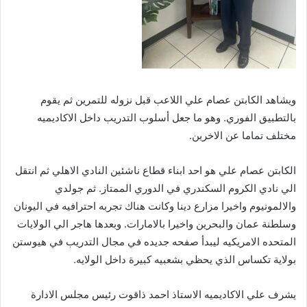
ويشاهد الكابتن عصام علي اللاعب قبل نزوله للتمرين ثم يقوم
بالتطبيق الفوري. وهو ما جعل أسلوب التدريب داخل الاكاديميه
مختلف تماما عن الاخرين.
الكابتن عصام علي هو احد ابناء قطاع ناشئين النادي الاهلي ثم انتقل
الي نادي الكروم السكندري في الدوري الممتاز. ثم جولدي
والالمونيوم واخيرا مزارع دينا وكانت هناك تجربه احترافيه في اليونان
وسلطنة عمان والبحرين واخيرا بالامارات. وبعدها هاجر الي الولايات
المتحده الامريكيه ليبدأ صفحه جديده في مجال التدريب في هيوستن
بولاية تكساس الذي يحظي بشعبيه كبيرة داخل الولايه.
يشرف علي الاكاديميه الاستاذ احمد ذاقوت رئيس مجلس الادارة