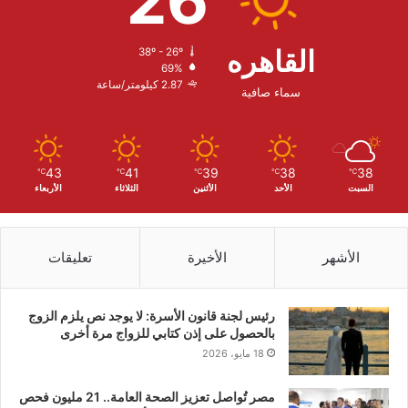
26
القاهره
38º - 26º
69%
2.87 كيلومتر/ساعة
سماء صافية
43
41
39
38
38
℃
℃
℃
℃
℃
السبت
الأحد
الأثنين
الثلاثاء
الأربعاء
الأشهر
الأخيرة
تعليقات
رئيس لجنة قانون الأسرة: لا يوجد نص يلزم الزوج
بالحصول على إذن كتابي للزواج مرة أخرى
18 مايو، 2026
مصر تُواصل تعزيز الصحة العامة.. 21 مليون فحص