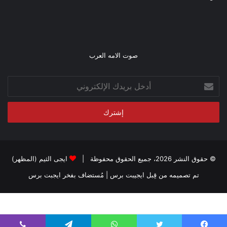
صوت الامه العرب
أدخل
بريدك
الإلكتروني
© حقوق النشر 2026، جميع الحقوق محفوظة |
ايجى الثيم (المظهر)
تم تصميمه من قِبل ايجيبت برس
| مُستضاف بفخر
ايجبت برس
setInterval(function () { jQuery("#matches-