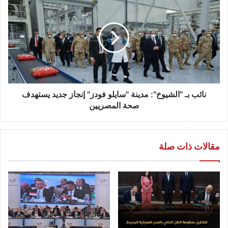
نائب بـ "الشيوخ": مدينة "سايلو فودز" إنجاز جديد يستهدف
صحة المصريين
مقالات ذات صلة