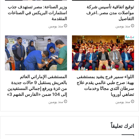
توقيع اتفاقية تأسيس شركة
وزير الصناعة: مصر تستهدف جذب
مواصلات مدن مصر..اعرف
استثمارات البريكس في الصناعات
التفاصيل
المتقدمة
منذ يومين
منذ يومين
اللواء سمير فرج يشيد بمستشفى
المستشفى الإماراتي العائم
بهية: صرح طبي عالمي يقدم علاج
بالعريش يستقبل 9 حالات جديدة
سرطان الثدي مجانًا وخدمات
من غزة ويرفع إجمالي المستفيدين
تضاهي أوروبا
إلى 104 ضمن «الفارس الشهم 3»
منذ يومين
منذ يومين
اترك تعليقاً