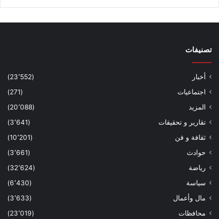
تصنيفات
أخبار
(23٬552)
اجتماعيات
(271)
المزيد
(20٬088)
تقارير و تحقيقات
(3٬641)
ثقافة و فن
(10٬201)
حوادث
(3٬661)
رياضة
(32٬624)
سياسة
(6٬430)
مال وأعمال
(3٬633)
محافظات
(23٬019)