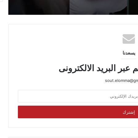
الداخلية تحسم الجدل حول فيديو المطار..
تفاصيل سفر سيدة مع نجلها والإجراءات
القانونية بحقها
يسعدنا
 عبر البريد الالكترونى
sout.elomma@gm