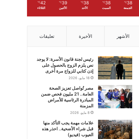
42
39
38
38
38
℃
℃
℃
℃
℃
الجمعة
السبت
الأحد
الأثنين
الثلاثاء
الأشهر
الأخيرة
تعليقات
رئيس لجنة قانون الأسرة: لا يوجد
نص يلزم الزوج بالحصول على
إذن كتابي للزواج مرة أخرى
18 مايو، 2026
مصر تُواصل تعزيز الصحة
العامة.. 21 مليون فحص ضمن
المبادرة الرئاسية للأمراض
المزمنة
8 مايو، 2026
علامات مهمة يجب التأكد منها
قبل شراء الأضحية.. احذر هذه
العيوب (فيديو)