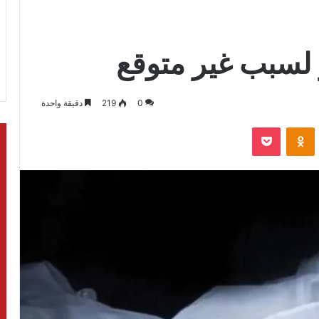
لسبب غير متوقع
0
219
دقيقة واحدة
بوكيت
Odnoklassniki