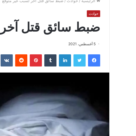
الرئيسية
/
حوادث
/
ضبط سائق قتل آخر لسبب غير متوقع
حوادث
ضبط سائق قتل آخر 
5 أغسطس، 2021
فيسبوك
تويتر
لينكدإن
بينتيريست