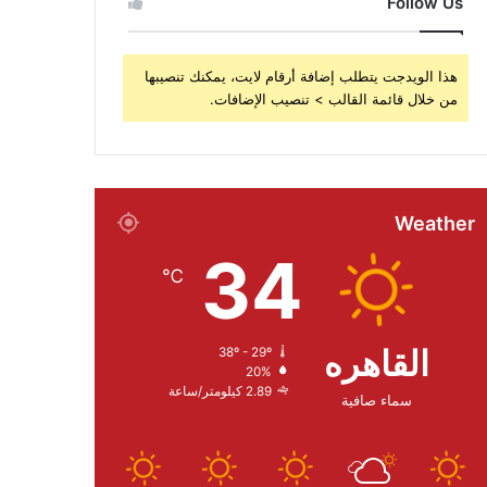
Follow Us
هذا الويدجت يتطلب إضافة أرقام لايت، يمكنك تنصيبها
من خلال قائمة القالب > تنصيب الإضافات.
Weather
34
℃
القاهره
38º - 29º
20%
2.89 كيلومتر/ساعة
سماء صافية