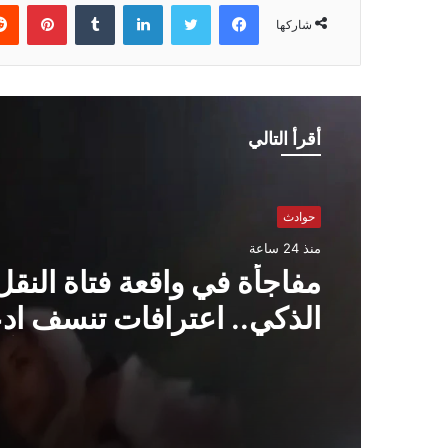
فيسبوك
تويتر
لينكدإن
بينتي
شاركها
أقرأ التالي
حوادث
منذ 24 ساعة
مفاجأة في واقعة فتاة النقل
الذكي.. اعترافات تنسف اد
التحرش بعد خلاف على الأ