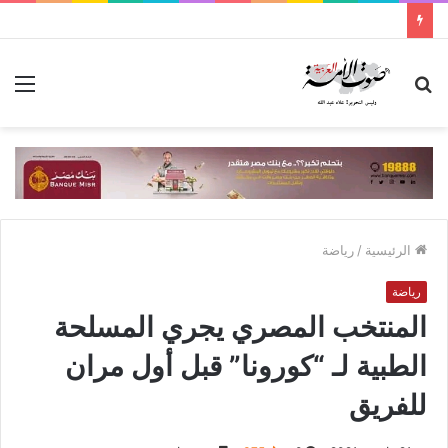
بحث
الق
عن
الرئيسية
/
رياضة
رياضة
المنتخب المصري يجري المسلحة
الطبية لـ “كورونا” قبل أول مران
للفريق