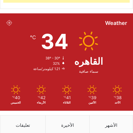
Weather
34
℃
القاهره
38º - 30º
32%
1.21 كيلومتر/ساعة
سماء صافية
40
42
41
39
38
℃
℃
℃
℃
℃
الأحد
الأثنين
الثلاثاء
الأربعاء
الخميس
الأشهر
الأخيرة
تعليقات