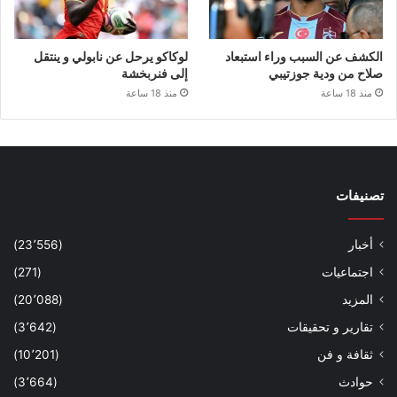
الكشف عن السبب وراء استبعاد
لوكاكو يرحل عن نابولي و ينتقل
صلاح من ودية جوزتيبي
إلى فنربخشة
منذ 18 ساعة
منذ 18 ساعة
تصنيفات
أخبار
(23٬556)
اجتماعيات
(271)
المزيد
(20٬088)
تقارير و تحقيقات
(3٬642)
ثقافة و فن
(10٬201)
حوادث
(3٬664)