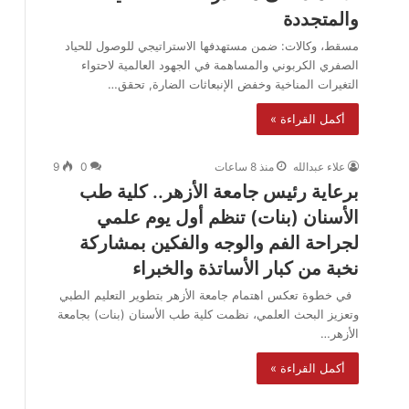
والمتجددة
مسقط، وكالات: ضمن مستهدفها الاستراتيجي للوصول للحياد
الصفري الكربوني والمساهمة في الجهود العالمية لاحتواء
التغيرات المناخية وخفض الإنبعاثات الضارة, تحقق…
أكمل القراءة »
علاء عبدالله
منذ 8 ساعات
0
9
برعاية رئيس جامعة الأزهر.. كلية طب
الأسنان (بنات) تنظم أول يوم علمي
لجراحة الفم والوجه والفكين بمشاركة
نخبة من كبار الأساتذة والخبراء
في خطوة تعكس اهتمام جامعة الأزهر بتطوير التعليم الطبي
وتعزيز البحث العلمي، نظمت كلية طب الأسنان (بنات) بجامعة
الأزهر…
أكمل القراءة »