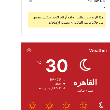
Follow Us
هذا الويدجت يتطلب إضافة أرقام لايت، يمكنك تنصيبها
من خلال قائمة القالب > تنصيب الإضافات.
Weather
30
℃
القاهره
30º - 29º
45%
5.91 كيلومتر/ساعة
سماء صافية