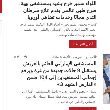
اللواء سمير فرج يشيد بمستشفى بهية:
صرح طبي عالمي يقدم علاج سرطان
الثدي مجانًا وخدمات تضاهي أوروبا
كتب – محمود الشوربجي – أشاد اللواء الدكتور سمير فرج،
الخبير الاستراتيجي، بالدور الإنساني والطبي الذي تقدمه
مؤسسة ومستشفيات بهية…
أكمل القراءة »
محمود الشوربجى
منذ 5 ساعات
0
8
المستشفى الإماراتي العائم بالعريش
يستقبل 9 حالات جديدة من غزة ويرفع
إجمالي المستفيدين إلى 104 ضمن
«الفارس الشهم 3»
سيناء – محمود الشوربجي – واصل المستشفى الإماراتي
العائم بمدينة العريش بمحافظة شمال سيناء أداء دوره
الإنساني والطبي في تقديم…