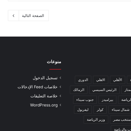
الصفحة التالية
منوعات
تسجيل الدخول
الأهلي
الاهلي
الدوري
خلاصات Feed الإدخالات
متاز
الرئيس السيسي
الزمالك
خلاصة التعليقات
رياضة
بيراميدز
جنوب سيناء
WordPress.org
شمال سيناء
كولر
ليفربول
منتخب مصر
وزير الرياضة
ب والرياضة