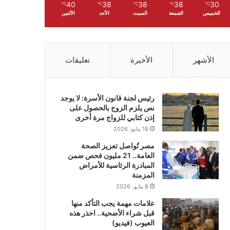
40
38
38
38
30
℃
℃
℃
℃
℃
الخميس
الجمعة
السبت
الأحد
الأثنين
الأشهر
الأخيرة
تعليقات
رئيس لجنة قانون الأسرة: لا يوجد
نص يلزم الزوج بالحصول على
إذن كتابي للزواج مرة أخرى
18 مايو، 2026
مصر تُواصل تعزيز الصحة
العامة.. 21 مليون فحص ضمن
المبادرة الرئاسية للأمراض
المزمنة
8 مايو، 2026
علامات مهمة يجب التأكد منها
قبل شراء الأضحية.. احذر هذه
العيوب (فيديو)