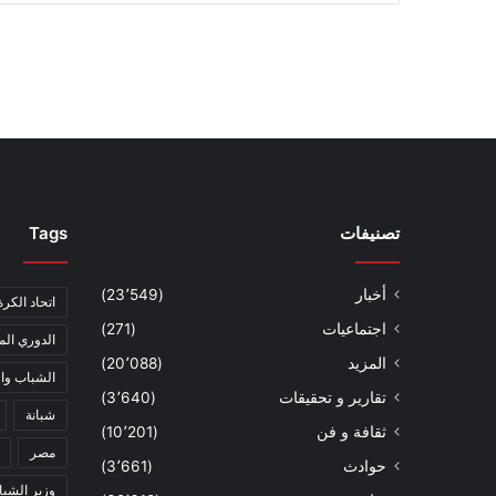
تصنيفات
Tags
أخبار
(23٬549)
اتحاد الكرة
اجتماعيات
(271)
الدوري الم
المزيد
(20٬088)
الشباب وال
تقارير و تحقيقات
(3٬640)
شبانة
ثقافة و فن
(10٬201)
مصر
حوادث
(3٬661)
وزير الشبا