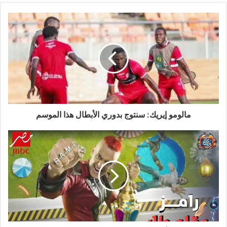
مالومو إيريك: سنتوج بدوري الأبطال هذا الموسم