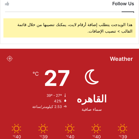
Follow Us
هذا الويدجت يتطلب إضافة أرقام لايت، يمكنك تنصيبها من خلال قائمة
القالب > تنصيب الإضافات.
Weather
27
℃
القاهره
39º - 27º
42%
2.53 كيلومتر/ساعة
سماء صافية
40
39
40
40
39
℃
℃
℃
℃
℃