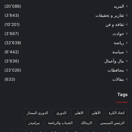
المزيد
(20٬089)
تقارير و تحقيقات
(3٬643)
ثقافة و فن
(10٬201)
حوادث
(3٬667)
رياضة
(32٬638)
سياسة
(6٬442)
مال وأعمال
(3٬636)
محافظات
(23٬026)
مقالات
(633)
Tags
اتحاد الكرة
الأهلي
الاهلي
الدوري
الدوري الممتاز
الرئيس السيسي
الزمالك
الشباب والرياضة
بيراميدز