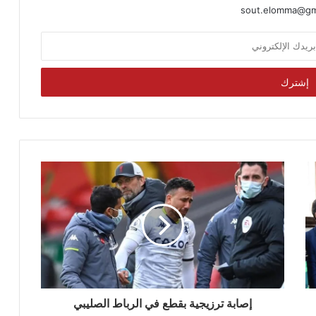
sout.elomma@gm
إصابة ترزيجية بقطع في الرباط الصليبي