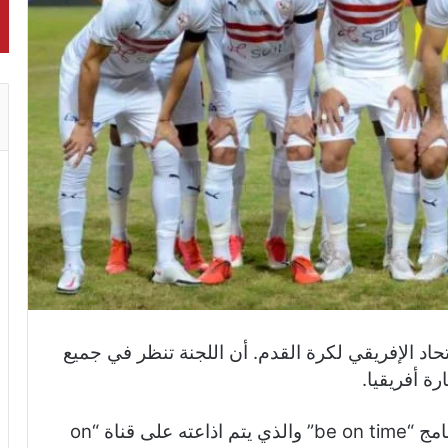
حاد الإفريقي لكرة القدم. أن اللجنة تنظر في جميع
رة أفريقيا.
ووضح رايموند عبر تقنية الفيديو سكايب لبرنامج “be on time” والذي يتم اذاعته على قناة “on