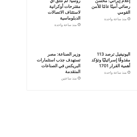
إعلام إيراني: محسن
روسيا: لم نتلق أي
رضائي أمينًا عامًا للأمن
مقترحات أوكرانية
القومي
لاستئناف الاتصالات
الدبلوماسية
منذ ساعة واحدة
منذ ساعة واحدة
اليونيفيل ترصد 113
وزير الصناعة: مصر
مقذوفًا إسرائيليًا وتؤكد
تستهدف جذب استثمارات
أهمية القرار 1701
البريكس في الصناعات
المتقدمة
منذ ساعة واحدة
منذ ساعتين