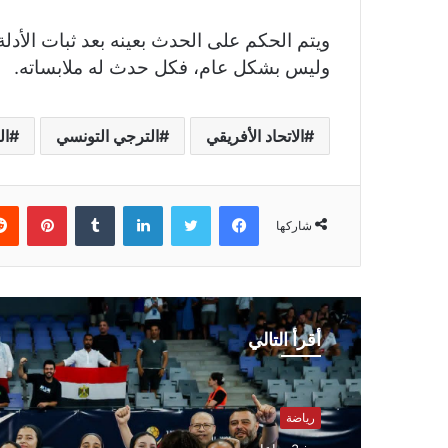
ويتم الحكم على الحدث بعينه بعد ثبات الأدلة 
وليس بشكل عام، فكل حدث له ملابساته.
الاتحاد الأفريقي
الترجي التونسي
ال
فيسبوك
تويتر
لينكدإن
بينتي
شاركها
أقرأ التالي
رياضة