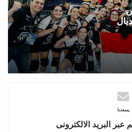
ن
زد يواجه أساس الجيبوتي في دور الـ64
بالكونفدرالية
يال
الأهلي يواجه الفائز من مقديشيو سيتي و
كيتارا في الدور التمهيدي للكونفدرالية
ظهور ثالث للتحكيم المصري اليوم في أمم
أفريقيا للسيدات بالمغرب
يسعدنا
 عبر البريد الالكترونى