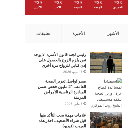
39
38
39
38
33
℃
℃
℃
℃
℃
الخميس
الجمعة
السبت
الأحد
الأثنين
الأشهر
الأخيرة
تعليقات
رئيس لجنة قانون الأسرة: لا يوجد
نص يلزم الزوج بالحصول على
إذن كتابي للزواج مرة أخرى
18 مايو، 2026
مصر تُواصل تعزيز الصحة
العامة.. 21 مليون فحص ضمن
المبادرة الرئاسية للأمراض
المزمنة
8 مايو، 2026
علامات مهمة يجب التأكد منها
قبل شراء الأضحية.. احذر هذه
العيوب (فيديو)