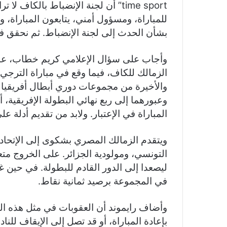
time sport” أن لجنة الإنضباط بالك
للمباراة، ومسؤول أمني، يتابعون المباراة، 
بشأن الحدث إلى لجنة الإنضباط. ثم نحقق ف
وأجاب على سؤال الإعلامي كريم خطاب، عن
الزمالك للكاف، فيما وقع في مباراة الترجي
والأخيرة من مجموعات دوري أبطال أفريقيا ل
وعبورهما إلى ربع نهائي البطولة الإفريقية،
المباراة في الإعتبار. ولابد من تقديم أدلة ع
ويتقدم الزمالك المصري بشكوى إلى الإتحاد 
التونسي، ومولودية الجزائر. على الخروج متع
ليصعدا إلى الدور القادم للبطولة. في حين غ
في المجموعة برصيد ثمانية نقاط.
وأضاف رايموند أن العقوبات في مثل هذه الح
بإعادة المباراة، أو قد تصل إلى الإيقاف للن