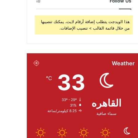
Follow Us
هذا الويدجت يتطلب إضافة أرقام لايت، يمكنك تنصيبها
من خلال قائمة القالب > تنصيب الإضافات.
Weather
33
℃
القاهره
33º - 29º
31%
8.25 كيلومتر/ساعة
سماء صافية