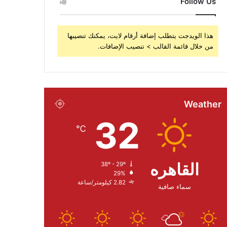
Follow Us
هذا الويدجت يتطلب إضافة أرقام لايت، يمكنك تنصيبها
من خلال قائمة القالب > تنصيب الإضافات.
Weather
32
℃
القاهره
38º - 29º
29%
2.82 كيلومتر/ساعة
سماء صافية