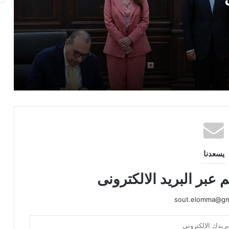
الشهم 3»
وزارة العدل تُواصل التوسع الرقمي في
مكاتب الشهر العقاري..
رسميًا.. الداخلية تعلن فتح باب التقديم لحج
القرعة 2027 وتحدد موعد استقبال الطلبات
يسعدنا
 عبر البريد الالكترونى
sout.elomma@gm