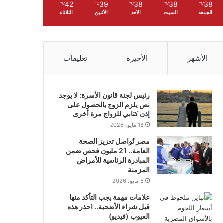
42
39
38
38
38
℃
℃
℃
℃
℃
الجمعة
السبت
الأحد
الأثنين
الثلاثاء
الأشهر
الأخيرة
تعليقات
رئيس لجنة قانون الأسرة: لا يوجد
نص يلزم الزوج بالحصول على
إذن كتابي للزواج مرة أخرى
18 مايو، 2026
مصر تُواصل تعزيز الصحة
العامة.. 21 مليون فحص ضمن
المبادرة الرئاسية للأمراض
المزمنة
8 مايو، 2026
علامات مهمة يجب التأكد منها
قبل شراء الأضحية.. احذر هذه
العيوب (فيديو)