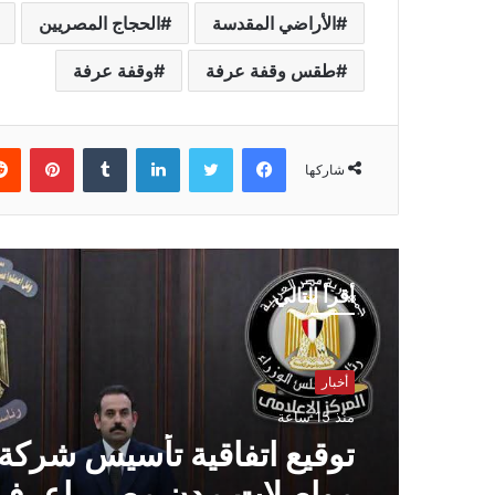
الأراضي المقدسة
الحجاج المصريين
طقس وقفة عرفة
وقفة عرفة
فيسبوك
تويتر
لينكدإن
بينتي
شاركها
أقرأ التالي
أخبار
منذ 15 ساعة
توقيع اتفاقية تأسيس شركة
مواصلات مدن مصر..اعرف